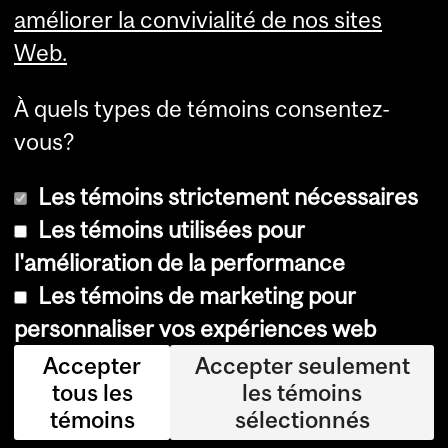
améliorer la convivialité de nos sites
Web.
À quels types de témoins consentez-
vous?
Les témoins strictement nécessaires
Les témoins utilisées pour
l'amélioration de la performance
© Université McGill, 2026
Les témoins de marketing pour
Accessibilité
personnaliser vos expériences web
Avis sur les témoins
Accepter
Accepter seulement
tous les
les témoins
Paramètres des témoins
témoins
sélectionnés
Se connecter