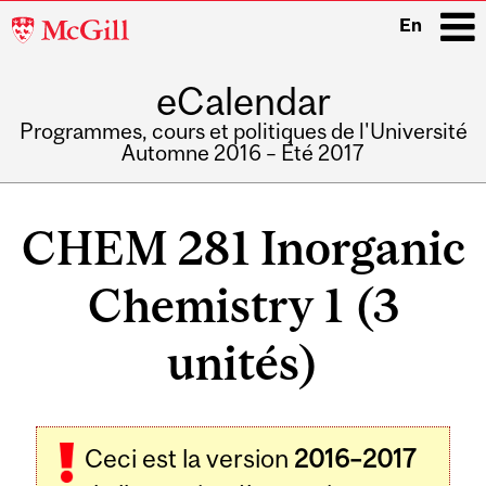
McGill
En
University
eCalendar
i
Programmes, cours et politiques de l'Université
Automne 2016 – Été 2017
Main
navigation
CHEM 281 Inorganic
Chemistry 1 (3
unités)
Ceci est la version
2016–2017