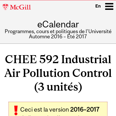
McGill
En
University
eCalendar
i
Programmes, cours et politiques de l'Université
Automne 2016 – Été 2017
Main
navigation
CHEE 592 Industrial
Air Pollution Control
(3 unités)
Ceci est la version
2016–2017