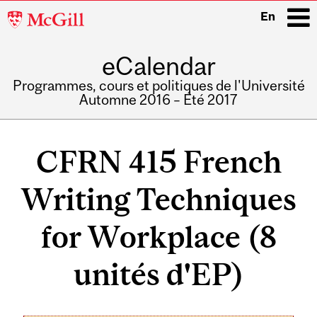
McGill
En
University
eCalendar
i
Programmes, cours et politiques de l'Université
Automne 2016 – Été 2017
Main
navigation
CFRN 415 French
Writing Techniques
for Workplace (8
unités d'EP)
Related