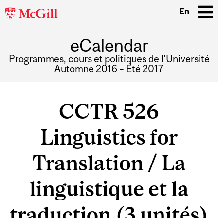
McGill
En
University
eCalendar
i
Programmes, cours et politiques de l'Université
Automne 2016 – Été 2017
Main
navigation
CCTR 526
Linguistics for
Translation / La
linguistique et la
traduction (3 unités)