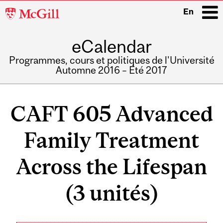
McGill
En
University
eCalendar
i
Programmes, cours et politiques de l'Université
Automne 2016 – Été 2017
Main
navigation
CAFT 605 Advanced
Family Treatment
Across the Lifespan
(3 unités)