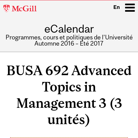
McGill
En
University
eCalendar
i
Programmes, cours et politiques de l'Université
Automne 2016 – Été 2017
Main
navigation
BUSA 692 Advanced
Topics in
Management 3 (3
unités)