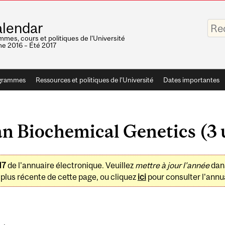
Saisis
lendar
vos
mots-
mes, cours et politiques de l'Université
clés
e 2016 – Été 2017
grammes
Ressources et politiques de l'Université
Dates importantes
 Biochemical Genetics (3 
17
de l'annuaire électronique. Veuillez
mettre à jour l'année
dan
plus récente de cette page, ou cliquez
ici
pour consulter l'annua