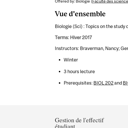
Offered by: Biologie (
Faculté des scienc
Vue d'ensemble
Biologie (Sci) : Topics on the study
Terms: Hiver 2017
Instructors: Braverman, Nancy; Gen
Winter
3 hours lecture
Prerequisites:
BIOL 202
and
B
Department
and
Gestion de l'effectif
étudiant
University