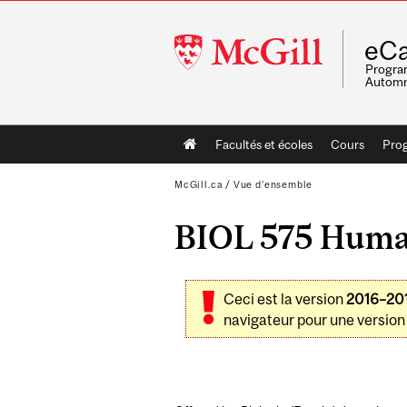
McGill
eCa
University
Program
Automn
Main
Facultés et écoles
Cours
Pro
navigation
McGill.ca
/
Vue d'ensemble
BIOL 575 Human
Ceci est la version
2016–20
navigateur pour une version 