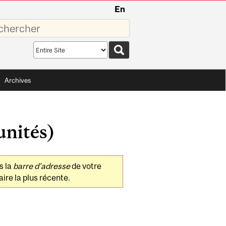
En
sez
Search
scope
Archives
unités)
s la
barre d'adresse
de votre
ire la plus récente.