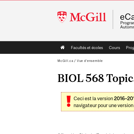
McGill
eCa
University
Program
Automn
Main
Facultés et écoles
Cours
Pro
navigation
McGill.ca
/
Vue d'ensemble
BIOL 568 Topic
Ceci est la version
2016–20
navigateur pour une version 