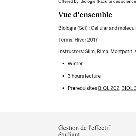
Offered by: Biologie (
Faculté des scienc
Vue d'ensemble
Biologie (Sci) : Cellular and molec
Terms: Hiver 2017
Instructors: Slim, Rima; Montpetit,
Winter
3 hours lecture
Prerequisites
BIOL 202
,
BIOL 
Department
and
Gestion de l'effectif
étudiant
University