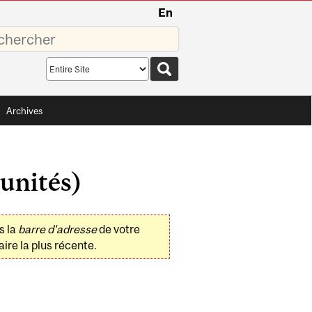
En
sez
Search
scope
Archives
unités)
s la
barre d'adresse
de votre
ire la plus récente.