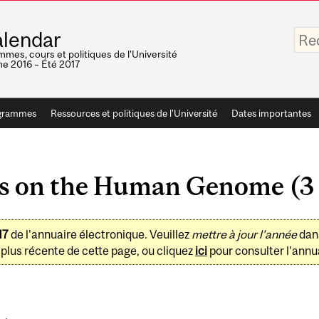
Saisis
lendar
vos
mots-
mes, cours et politiques de l'Université
clés
e 2016 – Été 2017
grammes
Ressources et politiques de l'Université
Dates importantes
s on the Human Genome (3 
17
de l'annuaire électronique. Veuillez
mettre à jour l'année
dan
plus récente de cette page, ou cliquez
ici
pour consulter l'annua