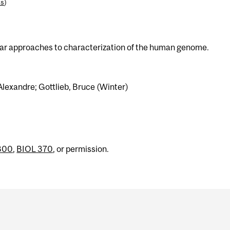
es
)
ular approaches to characterization of the human genome.
 Alexandre; Gottlieb, Bruce (Winter)
300
,
BIOL 370
, or permission.