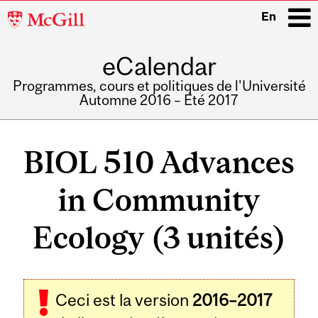
McGill
En
University
eCalendar
i
Programmes, cours et politiques de l'Université
Automne 2016 – Été 2017
Main
navigation
BIOL 510 Advances
in Community
Ecology (3 unités)
Ceci est la version
2016–2017