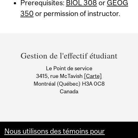
Prerequisites:
BIOL 308
or
GEOG
350
or permission of instructor.
Department
and
Gestion de l'effectif étudiant
University
Le Point de service
Information
3415, rue McTavish
[Carte]
Montréal (Québec) H3A 0C8
Canada
Nous utilisons des témoins pour