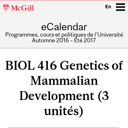
McGill
En
University
eCalendar
i
Programmes, cours et politiques de l'Université
Automne 2016 – Été 2017
Main
navigation
BIOL 416 Genetics of
Mammalian
Development (3
unités)