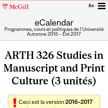
McGill
En
University
eCalendar
i
Programmes, cours et politiques de l'Université
Automne 2016 – Été 2017
Main
navigation
ARTH 326 Studies in
Manuscript and Print
Culture (3 unités)
Ceci est la version
2016–2017