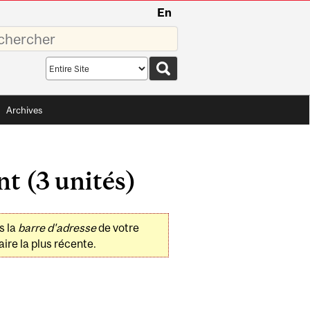
En
sez
Search
scope
Archives
t (3 unités)
s la
barre d'adresse
de votre
ire la plus récente.