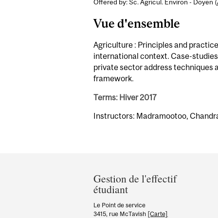
Offered by: Sc. Agricul. Environ - Doyen (
Vue d'ensemble
Agriculture : Principles and practi
international context. Case-studie
private sector address techniques a
framework.
Terms: Hiver 2017
Instructors: Madramootoo, Chandra
Department
and
Gestion de l'effectif
étudiant
University
Information
Le Point de service
3415, rue McTavish
[Carte]