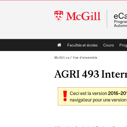
McGill
eCa
University
Program
Automn
Main
Facultés et écoles
Cours
Pro
navigation
McGill.ca
/
Vue d'ensemble
AGRI 493 Inter
Ceci est la version
2016–20
navigateur pour une version 