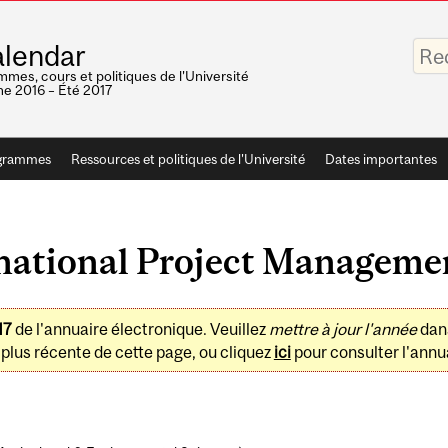
Saisis
lendar
vos
mots-
mes, cours et politiques de l'Université
clés
e 2016 – Été 2017
grammes
Ressources et politiques de l'Université
Dates importantes
national Project Managemen
17
de l'annuaire électronique. Veuillez
mettre à jour l'année
dan
plus récente de cette page, ou cliquez
ici
pour consulter l'annua