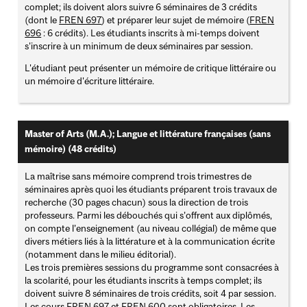
complet; ils doivent alors suivre 6 séminaires de 3 crédits
(dont le
FREN 697
) et préparer leur sujet de mémoire (
FREN
696
: 6 crédits). Les étudiants inscrits à mi-temps doivent
s'inscrire à un minimum de deux séminaires par session.
L'étudiant peut présenter un mémoire de critique littéraire ou
un mémoire d'écriture littéraire.
Master of Arts (M.A.); Langue et littérature françaises (sans
mémoire) (48 crédits)
La maîtrise sans mémoire comprend trois trimestres de
séminaires après quoi les étudiants préparent trois travaux de
recherche (30 pages chacun) sous la direction de trois
professeurs. Parmi les débouchés qui s’offrent aux diplômés,
on compte l’enseignement (au niveau collégial) de même que
divers métiers liés à la littérature et à la communication écrite
(notamment dans le milieu éditorial).
Les trois premières sessions du programme sont consacrées à
la scolarité, pour les étudiants inscrits à temps complet; ils
doivent suivre 8 séminaires de trois crédits, soit 4 par session.
Les cours
FREN 697
et
FREN 600
sont obligatoires. Les