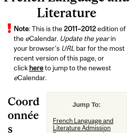
Literature
Note
: This is the
2011
–
2012
edition of
the
e
Calendar.
Update the year
in
your browser's
URL
bar for the most
recent version of this page, or
click
here
to jump to the newest
e
Calendar.
Coord
Jump To:
onnée
French Language and
s
Literature Admission