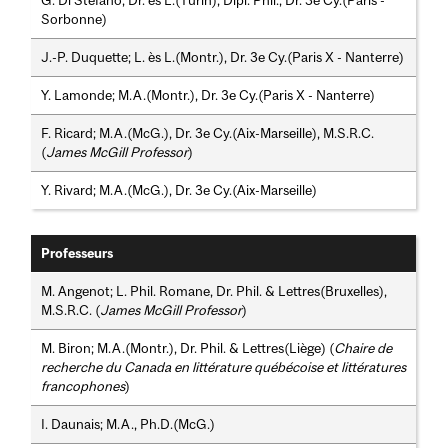
G. Di Stefano; Dr. ès L.(Turin), Dipl. Phil., Dr. 3e Cy.(Paris -
Sorbonne)
J.-P. Duquette; L. ès L.(Montr.), Dr. 3e Cy.(Paris X - Nanterre)
Y. Lamonde; M.A.(Montr.), Dr. 3e Cy.(Paris X - Nanterre)
F. Ricard; M.A.(McG.), Dr. 3e Cy.(Aix-Marseille), M.S.R.C.
(
James McGill Professor
)
Y. Rivard; M.A.(McG.), Dr. 3e Cy.(Aix-Marseille)
Professeurs
M. Angenot; L. Phil. Romane, Dr. Phil. & Lettres(Bruxelles),
M.S.R.C. (
James McGill Professor
)
M. Biron; M.A.(Montr.), Dr. Phil. & Lettres(Liège) (
Chaire de
recherche du Canada en littérature québécoise et littératures
francophones
)
I. Daunais; M.A., Ph.D.(McG.)