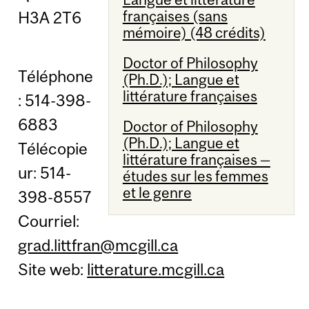
françaises (sans
H3A 2T6
mémoire) (48 crédits)
Doctor of Philosophy
Téléphone
(Ph.D.); Langue et
littérature françaises
: 514-398-
6883
Doctor of Philosophy
(Ph.D.); Langue et
Télécopie
littérature françaises —
ur: 514-
études sur les femmes
et le genre
398-8557
Courriel:
grad.littfran@mcgill.ca
Site web:
litterature.mcgill.ca