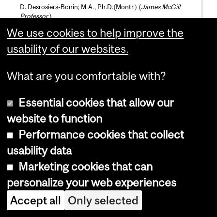
D. Desrosiers-Bonin; M.A., Ph.D.(Montr.) (
James McGill
Professor
)
We use cookies to help improve the
usability of our websites.
Professeurs agrégés
A. Bernadet; M.A., D.E.A., Dr. 3e Cy.(Paris VIII)
What are you comfortable with?
C. Bouchard; M.A.(Montr.), Dr. 3e Cy.(Paris VII - Jussieu)
Essential cookies that allow our
A. Chapdelaine; M.A., Dr. 3e Cy.(Paris VII - Jussieu)
website to function
F. Charbonneau; M.A., Ph.D.(Montr.) (
William Dawson
Scholar
)
Performance cookies that collect
usability data
N. Doiron; M.A., Ph.D.(Montr.)
Marketing cookies that can
J. Everett; M.A.(Car.), Ph.D.(McG.)
personalize your web experiences
G. Lane-Mercier; M.A.(Montpellier), Ph.D.(McG.)
Accept all
Only selected
Professeurs adjoints