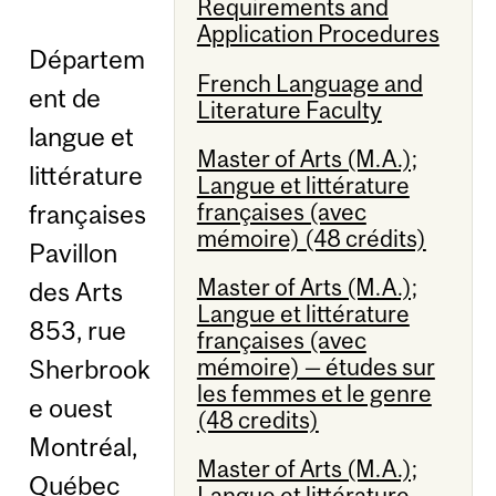
Requirements and
Application Procedures
Départem
French Language and
ent de
Literature Faculty
langue et
Master of Arts (M.A.);
littérature
Langue et littérature
françaises (avec
françaises
mémoire) (48 crédits)
Pavillon
Master of Arts (M.A.);
des Arts
Langue et littérature
853, rue
françaises (avec
mémoire) — études sur
Sherbrook
les femmes et le genre
e ouest
(48 credits)
Montréal,
Master of Arts (M.A.);
Québec
Langue et littérature