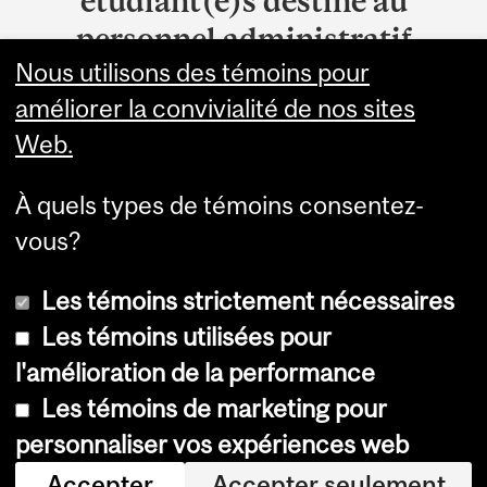
étudiant(e)s destiné au
Information
personnel administratif
Nous utilisons des témoins pour
Le service de soutien et d'attribution des bourses
améliorer la convivialité de nos sites
Bourses et aide financière
Web.
3600, rue McTavish
Montréal (Québec) H3A 0G3
À quels types de témoins consentez-
vous?
Les témoins strictement nécessaires
Les témoins utilisées pour
l'amélioration de la performance
© Université McGill, 2026
Les témoins de marketing pour
Accessibilité
personnaliser vos expériences web
Avis sur les témoins
Accepter
Accepter seulement