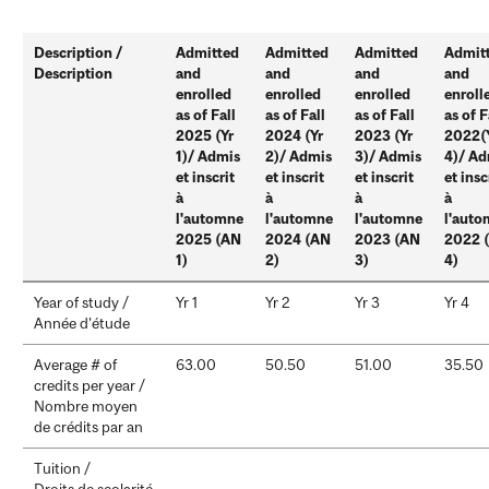
Description /
Admitted
Admitted
Admitted
Admit
Description
and
and
and
and
enrolled
enrolled
enrolled
enroll
as of Fall
as of Fall
as of Fall
as of F
2025 (Yr
2024 (Yr
2023 (Yr
2022(
1)/ Admis
2)/ Admis
3)/ Admis
4)/ Ad
et inscrit
et inscrit
et inscrit
et insc
à
à
à
à
l'automne
l'automne
l'automne
l'aut
2025 (AN
2024 (AN
2023 (AN
2022 
1)
2)
3)
4)
Year of study /
Yr 1
Yr 2
Yr 3
Yr 4
Année d'étude
Average # of
63.00
50.50
51.00
35.50
credits per year /
Nombre moyen
de crédits par an
Tuition /
Droits de scolarité