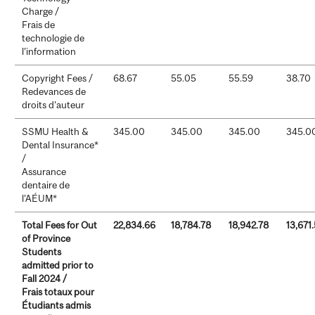
Charge /
Frais de
technologie de
l’information
Copyright Fees /
68.67
55.05
55.59
38.70
Redevances de
droits d’auteur
SSMU Health &
345.00
345.00
345.00
345.0
Dental Insurance*
/
Assurance
dentaire de
l’AÉUM*
Total Fees for Out
22,834.66
18,784.78
18,942.78
13,671
of Province
Students
admitted prior to
Fall 2024 /
Frais totaux pour
Étudiants admis