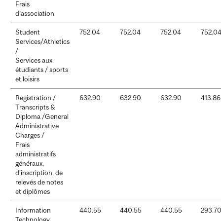
Frais
d’association
Student
752.04
752.04
752.04
752.0
Services/Athletics
/
Services aux
étudiants / sports
et loisirs
Registration /
632.90
632.90
632.90
413.86
Transcripts &
Diploma /General
Administrative
Charges /
Frais
administratifs
généraux,
d’inscription, de
relevés de notes
et diplômes
Information
440.55
440.55
440.55
293.7
Technology