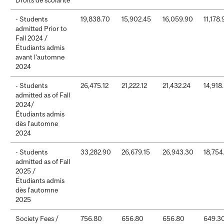
- Students
19,838.70
15,902.45
16,059.90
11,178.
admitted Prior to
Fall 2024 /
Étudiants admis
avant l’automne
2024
- Students
26,475.12
21,222.12
21,432.24
14,918
admitted as of Fall
2024/
Étudiants admis
dès l'automne
2024
- Students
33,282.90
26,679.15
26,943.30
18,754
admitted as of Fall
2025 /
Étudiants admis
dès l'automne
2025
Society Fees /
756.80
656.80
656.80
649.3