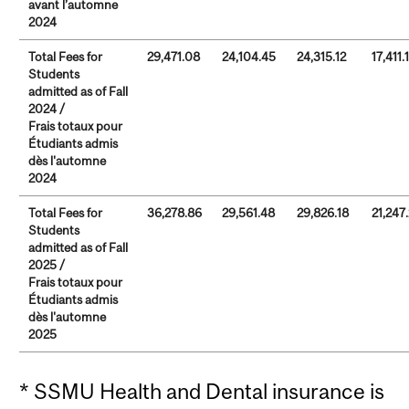
avant l’automne
2024
Total Fees for
29,471.08
24,104.45
24,315.12
17,411.
Students
admitted as of Fall
2024 /
Frais totaux pour
Étudiants admis
dès l'automne
2024
Total Fees for
36,278.86
29,561.48
29,826.18
21,247
Students
admitted as of Fall
2025 /
Frais totaux pour
Étudiants admis
dès l'automne
2025
* SSMU Health and Dental insurance is