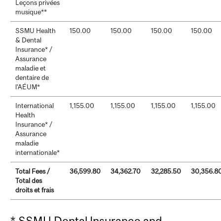
Leçons privées
musique**
SSMU Health
150.00
150.00
150.00
150.00
& Dental
Insurance* /
Assurance
maladie et
dentaire de
l’AÉUM*
International
1,155.00
1,155.00
1,155.00
1,155.00
Health
Insurance* /
Assurance
maladie
internationale*
Total Fees /
36,599.80
34,362.70
32,285.50
30,356.8
Total des
droits et frais
* SSMU Dental Insurance and