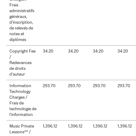
Frais
administratifs
généraux,
d’inscription,
de relevés de
notes et
diplômes
Copyright Fee
34.20
34.20
34.20
34.20
/
Redevances
de droits
d’auteur
Information
293.70
293.70
293.70
293.70
Technology
Charges /
Frais de
technologie de
l’information
Music Private
1,396.12
1,396.12
1,396.12
1,396.12
Lessons** /