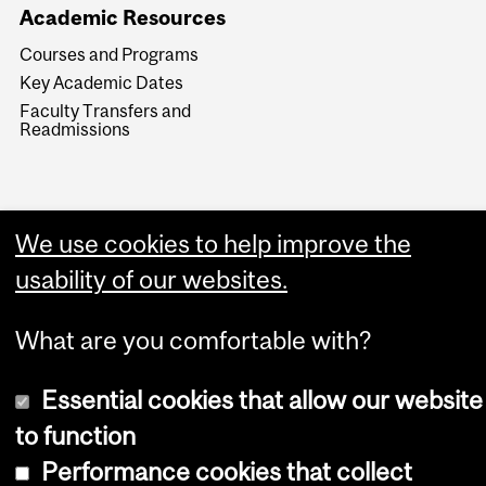
Academic Resources
Courses and Programs
Key Academic Dates
Faculty Transfers and
Readmissions
We use cookies to help improve the
usability of our websites.
Copyright © 2026 McGill University
What are you comfortable with?
Accessibility
Cookie notice
Essential cookies that allow our website
Cookie settings
to function
Performance cookies that collect
Log in