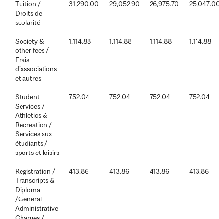
Tuition /
31,290.00
29,052.90
26,975.70
25,047.0
Droits de
scolarité
Society &
1,114.88
1,114.88
1,114.88
1,114.88
other fees /
Frais
d’associations
et autres
Student
752.04
752.04
752.04
752.04
Services /
Athletics &
Recreation /
Services aux
étudiants /
sports et loisirs
Registration /
413.86
413.86
413.86
413.86
Transcripts &
Diploma
/General
Administrative
Charges /