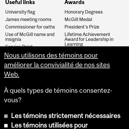
Useful links
Awards
University flag
Honorary Degrees
James meeting rooms
McGill Medal
Commissioner for oaths
President's Prize
Use of McGill name and
Lifetime Achievement
insignia
Award for Leadership in
Learning
Service Point
Queen Elizabeth II Diamond
Nous utilisons des témoins pour
Contact the Secretariat
Jubilee Medal
améliorer la convivialité de nos sites
Web.
­­Archives/MURRS
University Archives
À quels types de témoins consentez-
Records retention program
vous?
Les témoins strictement nécessaires
Les témoins utilisées pour