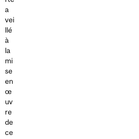
a
vei
llé
à
la
mi
se
en
œ
uv
re
de
ce