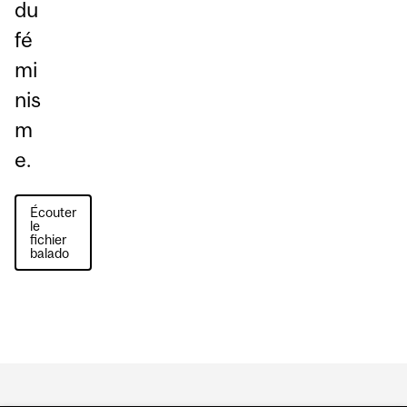
du
fé
mi
nis
m
e.
Écouter
le
fichier
balado
Department