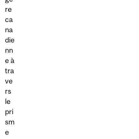
re
ca
na
die
nn
e à
tra
ve
rs
le
pri
sm
e