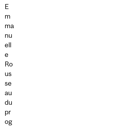
E
m
ma
nu
ell
e
Ro
us
se
au
du
pr
og