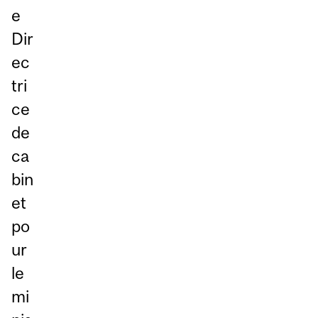
e
Dir
ec
tri
ce
de
ca
bin
et
po
ur
le
mi