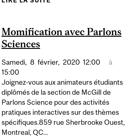
LIRE LA SUITE
DE PARLONS NOUS LE
SCIENCE:
L'ACIDIFICATION DES
Momification avec Parlons
OCÉANS OU "PH"
Sciences
Samedi,
8
février,
2020
12:00
à
15:00
Joignez-vous aux animateurs étudiants
diplômés de la section de McGill de
Parlons Science pour des activités
pratiques interactives sur des thèmes
spécifiques.859 rue Sherbrooke Ouest,
Montreal, QC...