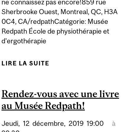
ne connaissez pas encore!859 rue
Sherbrooke Ouest, Montreal, QC, H3A
0C4, CA/redpathCatégorie: Musée
Redpath École de physiothérapie et
d'ergothérapie
LIRE LA SUITE
DE RENDEZ-VOUS AVEC
UNE LIVRE AU MUSÉE
REDPATH!
Rendez-vous avec une livre
au Musée Redpath!
Jeudi,
12
décembre,
2019
19:00
à