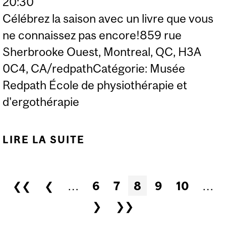
20:30
Célébrez la saison avec un livre que vous
ne connaissez pas encore!859 rue
Sherbrooke Ouest, Montreal, QC, H3A
0C4, CA/redpathCatégorie: Musée
Redpath École de physiothérapie et
d'ergothérapie
LIRE LA SUITE
DE RENDEZ-VOUS AVEC
UNE LIVRE AU MUSÉE
REDPATH!
Pages
❮❮
❮
…
6
7
8
9
10
…
❯
❯❯