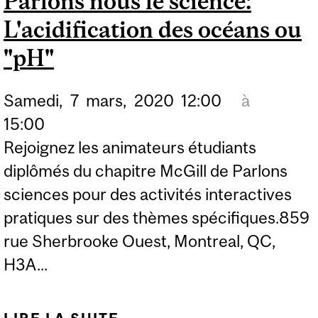
Parlons nous le science:
JUSTICE
L'acidification des océans ou
ENVIRONNEMENTALE
"pH"
Samedi,
7
mars,
2020
12:00
à
15:00
Rejoignez les animateurs étudiants
diplômés du chapitre McGill de Parlons
sciences pour des activités interactives
pratiques sur des thèmes spécifiques.859
rue Sherbrooke Ouest, Montreal, QC,
H3A...