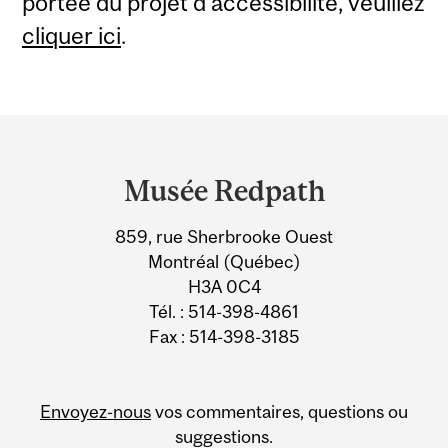
portée du projet d’accessibilité, veuillez
cliquer ici
.
Department
and
Musée Redpath
University
859, rue Sherbrooke Ouest
Information
Montréal (Québec)
H3A 0C4
Tél. : 514-398-4861
Fax : 514-398-3185
Envoyez-nous
vos commentaires, questions ou
suggestions.