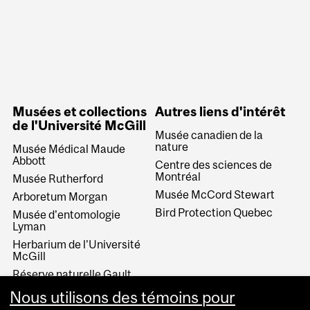
Musées et collections
Autres liens d'intérêt
de l'Université McGill
Musée canadien de la
nature
Musée Médical Maude
Abbott
Centre des sciences de
Montréal
Musée Rutherford
Musée McCord Stewart
Arboretum Morgan
Bird Protection Quebec
Musée d'entomologie
Lyman
Herbarium de l'Université
McGill
Réserve naturelle Gault
Collections historiques de
Nous utilisons des témoins pour
l'Université McGill