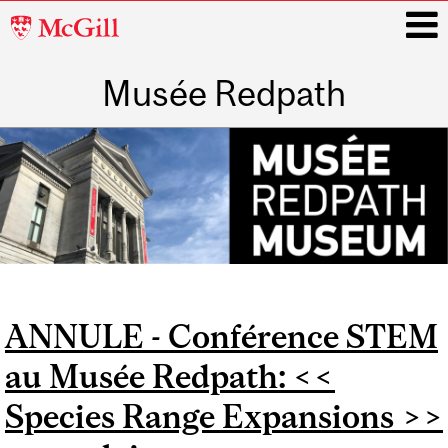
McGill
University
Musée Redpath
i
Main
navigation
ANNULE - Conférence STEM
au Musée Redpath: <<
Species Range Expansions >>