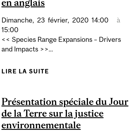
en anglais
Dimanche,
23
février,
2020
14:00
à
15:00
<< Species Range Expansions – Drivers
and Impacts >>...
LIRE LA SUITE
DE ANNULE -
CONFÉRENCE STEM AU
MUSÉE REDPATH: > EN
Présentation spéciale du Jour
ANGLAIS
de la Terre sur la justice
environnementale