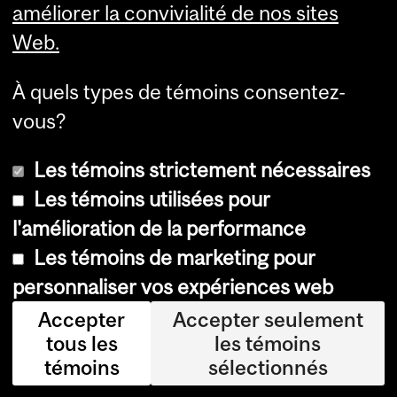
améliorer la convivialité de nos sites
Web.
À quels types de témoins consentez-
vous?
Les témoins strictement nécessaires
Les témoins utilisées pour
l'amélioration de la performance
© Université McGill, 2026
Les témoins de marketing pour
Accessibilité
personnaliser vos expériences web
Avis sur les témoins
Accepter
Accepter seulement
tous les
les témoins
Paramètres des témoins
témoins
sélectionnés
Se connecter