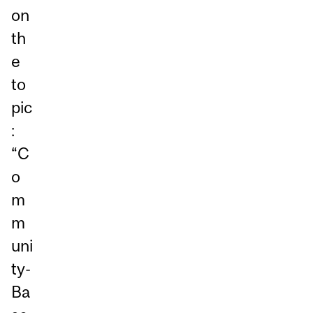
on
th
e
to
pic
:
“C
o
m
m
uni
ty-
Ba