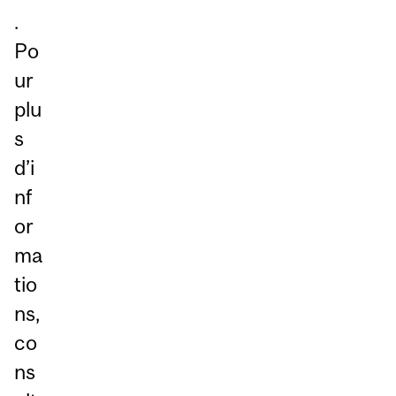
.
Po
ur
plu
s
d’i
nf
or
ma
tio
ns,
co
ns