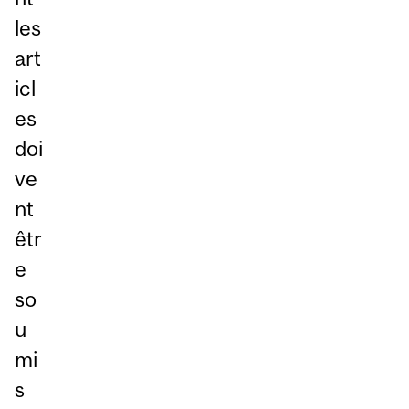
les
art
icl
es
doi
ve
nt
êtr
e
so
u
mi
s