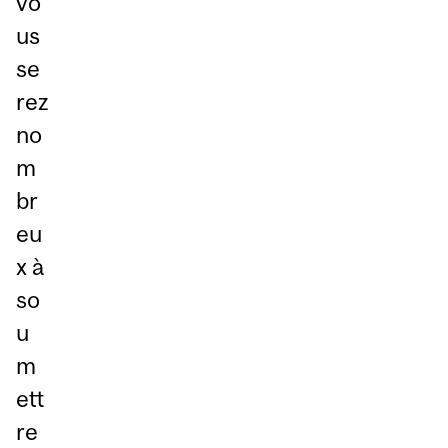
vo
us
se
rez
no
m
br
eu
x à
so
u
m
ett
re