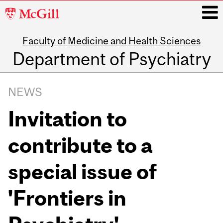
McGill
University
Faculty of Medicine and Health Sciences
i
Department of Psychiatry
Main
navigation
NEWS
Invitation to
contribute to a
special issue of
'Frontiers in