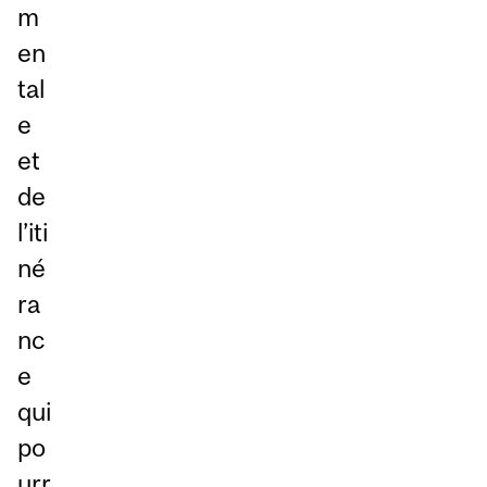
m
en
tal
e
et
de
l’iti
né
ra
nc
e
qui
po
urr