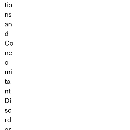
tio
ns
an
d
Co
nc
o
mi
ta
nt
Di
so
rd
er