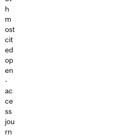
h
m
ost
cit
ed
op
en
-
ac
ce
ss
jou
rn