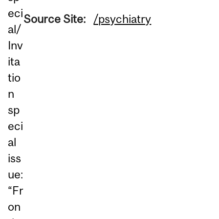
eci
Source Site:
/psychiatry
al/
Inv
ita
tio
n
sp
eci
al
iss
ue:
“Fr
on