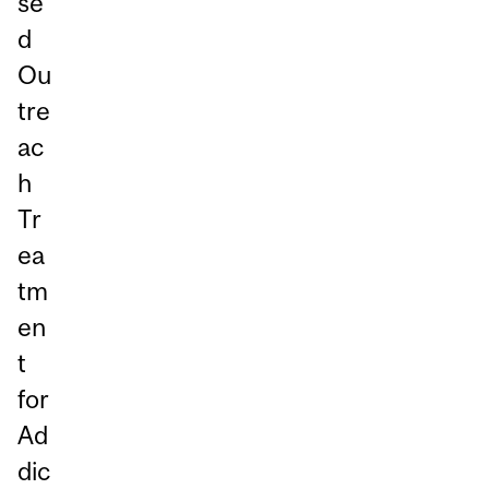
se
d
Ou
tre
ac
h
Tr
ea
tm
en
t
for
Ad
dic