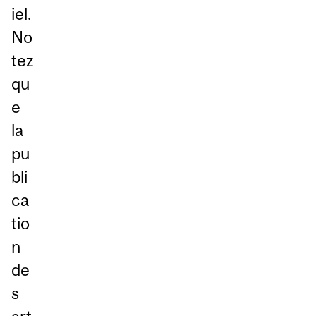
iel.
No
tez
qu
e
la
pu
bli
ca
tio
n
de
s