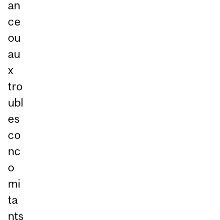
an
ce
ou
au
x
tro
ubl
es
co
nc
o
mi
ta
nts