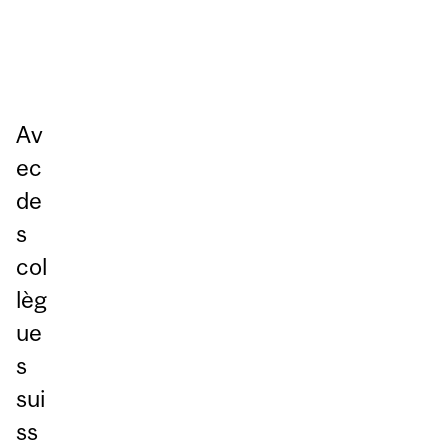
Av
ec
de
s
col
lèg
ue
s
sui
ss