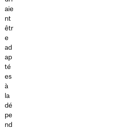
aie
nt
êtr
e
ad
ap
té
es
à
la
dé
pe
nd