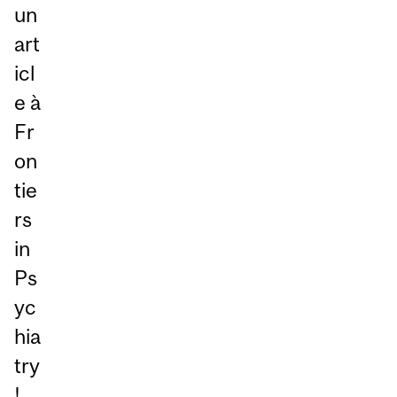
un
art
icl
e à
Fr
on
tie
rs
in
Ps
yc
hia
try
!