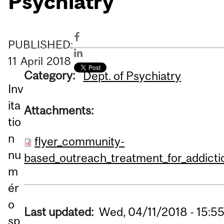
Psychiatry'
PUBLISHED:
11
April
2018
Category:
Dept. of Psychiatry
Inv
ita
Attachments:
tio
n
flyer_community-
nu
based_outreach_treatment_for_addicti
m
ér
o
Last updated:
Wed, 04/11/2018 - 15:5
sp