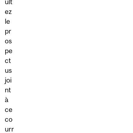
ult
ez
le
pr
os
pe
ct
us
joi
nt
à
ce
co
urr