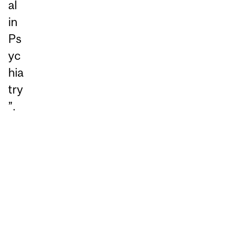
al
in
Ps
yc
hia
try
”.