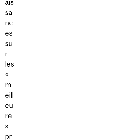
ais
sa
nc
es
su
r
les
«
m
eill
eu
re
s
pr