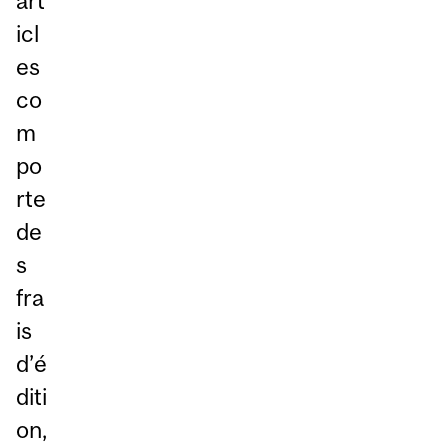
art
icl
es
co
m
po
rte
de
s
fra
is
d’é
diti
on,