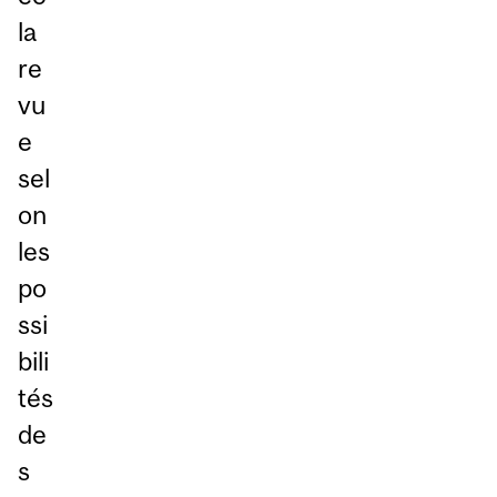
la
re
vu
e
sel
on
les
po
ssi
bili
tés
de
s