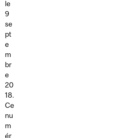
le
9
se
pt
e
m
br
e
20
18.
Ce
nu
m
ér