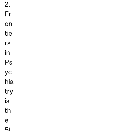
2,
Fr
on
tie
rs
in
Ps
yc
hia
try
is
th
e
5t