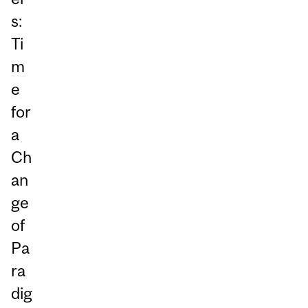
s:
Ti
m
e
for
a
Ch
an
ge
of
Pa
ra
dig