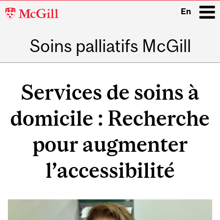
McGill
En
University
Soins palliatifs McGill
i
Main
navigation
Services de soins à
domicile : Recherche
pour augmenter
l’accessibilité