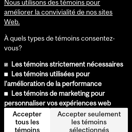
Nous utilisons des témoins pour
and
améliorer la convivialité de nos sites
University
Web.
Information
Read our Newsletter
À quels types de témoins consentez-
Palliative Care in Action
vous?
Les témoins strictement nécessaires
Les témoins utilisées pour
l'amélioration de la performance
© Université McGill, 2026
Les témoins de marketing pour
Accessibilité
personnaliser vos expériences web
Avis sur les témoins
Accepter
Accepter seulement
tous les
les témoins
Paramètres des témoins
témoins
sélectionnés
Se connecter