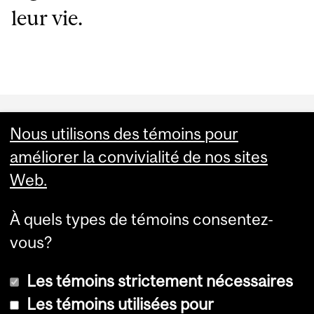
leur vie.
Department
Nous utilisons des témoins pour
and
améliorer la convivialité de nos sites
University
Web.
Information
Read our Newsletter
À quels types de témoins consentez-
Palliative Care in Action
vous?
Les témoins strictement nécessaires
Les témoins utilisées pour