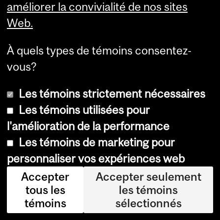
Training
améliorer la convivialité de nos sites
St. Mary's Hospital Centre
Web.
(SMHC)
À quels types de témoins consentez-
vous?
Les témoins strictement nécessaires
© Université McGill, 2026
Les témoins utilisées pour
Accessibilité
l'amélioration de la performance
Les témoins de marketing pour
Avis sur les témoins
personnaliser vos expériences web
Paramètres des témoins
Accepter
Accepter seulement
Se connecter
tous les
les témoins
témoins
sélectionnés