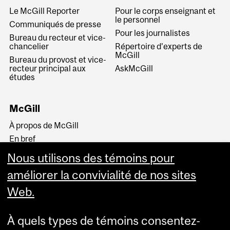
Le McGill Reporter
Pour le corps enseignant et
le personnel
Communiqués de presse
Pour les journalistes
Bureau du recteur et vice-
chancelier
Répertoire d’experts de
McGill
Bureau du provost et vice-
recteur principal aux
AskMcGill
études
McGill
À propos de McGill
En bref
Histoire
Nous utilisons des témoins pour
La haute direction
améliorer la convivialité de nos sites
Web.
À quels types de témoins consentez-