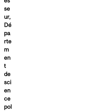
es
se
ur,
Dé
pa
rte
m
en
t
de
sci
en
ce
pol