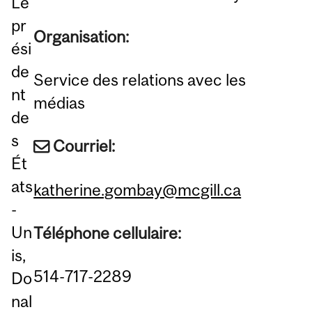
Le
pr
Organisation:
ési
de
Service des relations avec les
nt
médias
de
s
Courriel:
Ét
ats
katherine.gombay@mcgill.ca
-
Un
Téléphone cellulaire:
is,
514-717-2289
Do
nal