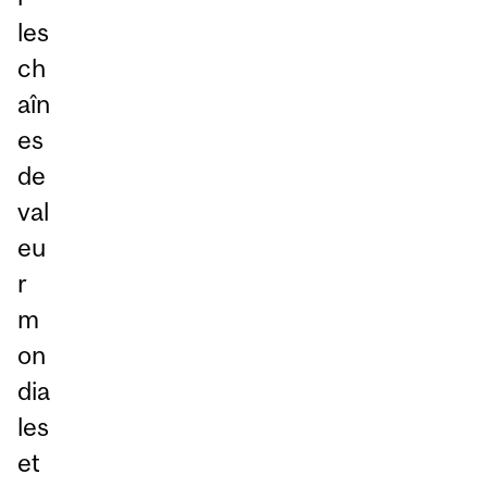
les
ch
aîn
es
de
val
eu
r
m
on
dia
les
et