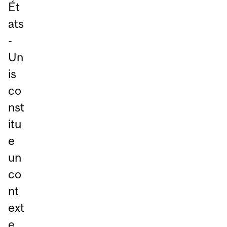
Ét
ats
-
Un
is
co
nst
itu
e
un
co
nt
ext
e