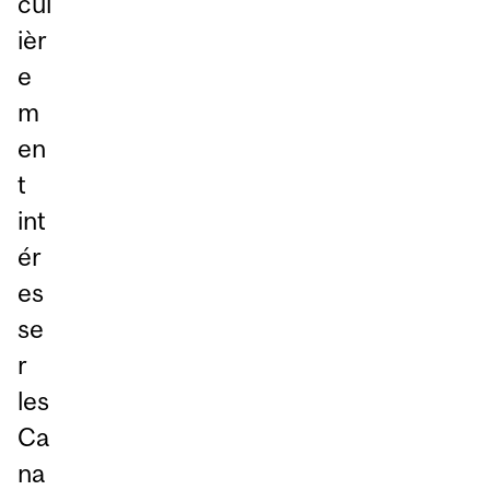
cul
ièr
e
m
en
t
int
ér
es
se
r
les
Ca
na