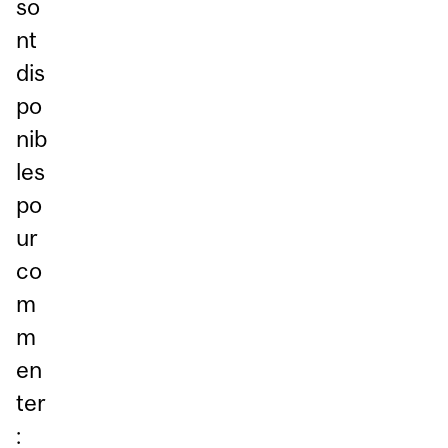
so
nt
dis
po
nib
les
po
ur
co
m
m
en
ter
: