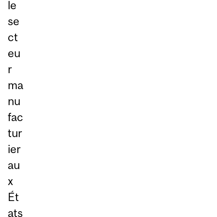
le
se
ct
eu
r
ma
nu
fac
tur
ier
au
x
Ét
ats