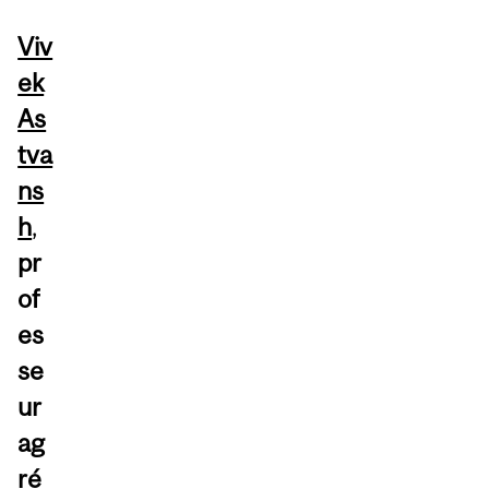
Viv
ek
As
tva
ns
h
,
pr
of
es
se
ur
ag
ré