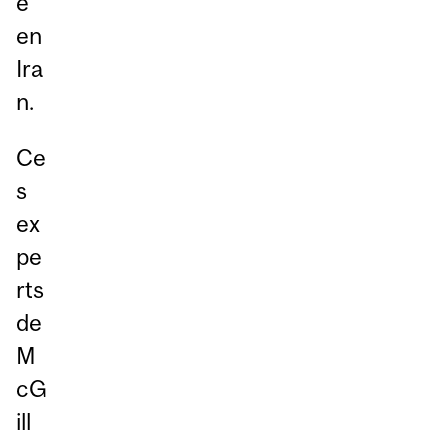
e
en
Ira
n.
Ce
s
ex
pe
rts
de
M
cG
ill