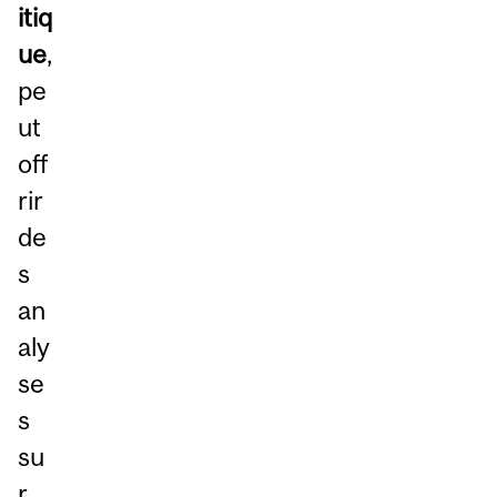
itiq
ue
,
pe
ut
off
rir
de
s
an
aly
se
s
su
r