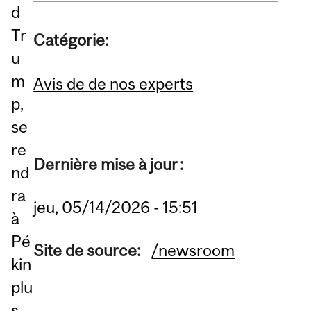
d
Tr
Catégorie:
u
m
Avis de de nos experts
p,
se
re
Dernière mise à jour :
nd
ra
jeu, 05/14/2026 - 15:51
à
Pé
Site de source:
/newsroom
kin
plu
s