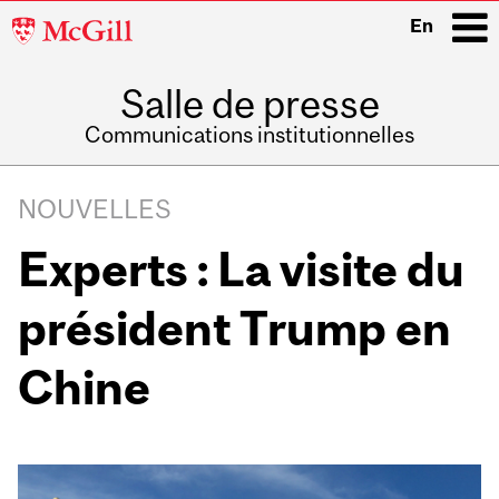
McGill
En
University
Salle de presse
i
Communications institutionnelles
Main
Related
navigation
NOUVELLES
Content
Experts : La visite du
président Trump en
Chine