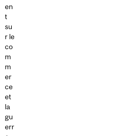
en
t
su
r le
co
m
m
er
ce
et
la
gu
err