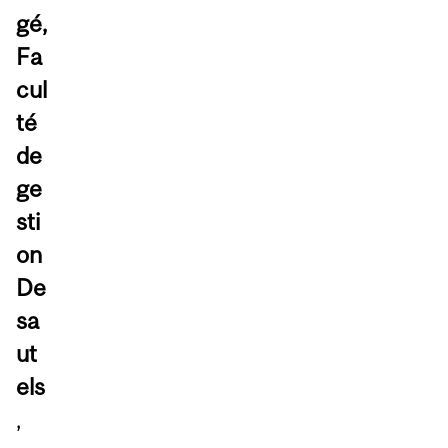
gé,
Fa
cul
té
de
ge
sti
on
De
sa
ut
els
,