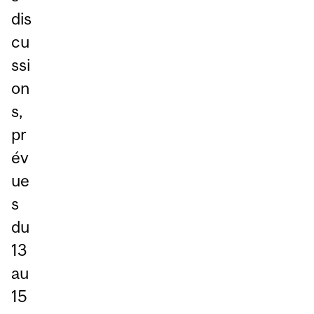
dis
cu
ssi
on
s,
pr
év
ue
s
du
13
au
15