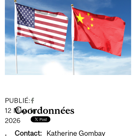
PUBLIÉ:
Coordonnées
12
May
2026
Contact:
Katherine Gombay