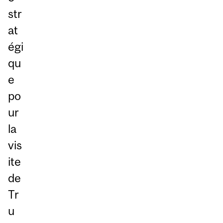
str
at
égi
qu
e
po
ur
la
vis
ite
de
Tr
u