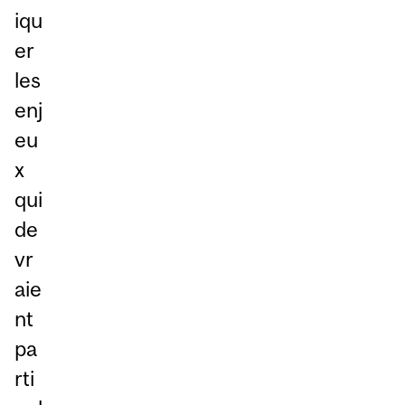
iqu
er
les
enj
eu
x
qui
de
vr
aie
nt
pa
rti