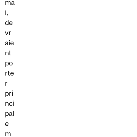
ma
i,
de
vr
aie
nt
po
rte
r
pri
nci
pal
e
m