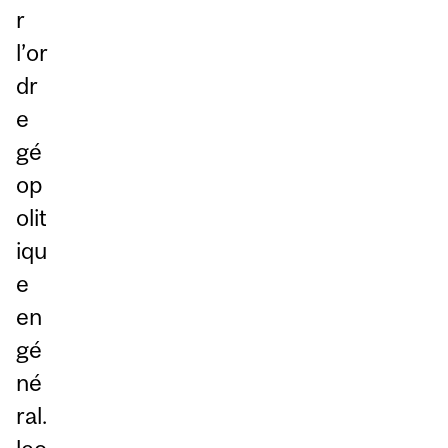
r
l’or
dr
e
gé
op
olit
iqu
e
en
gé
né
ral.