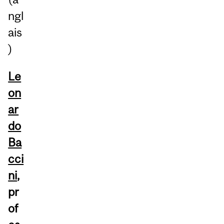
ngl
ais
)
Le
on
ar
do
Ba
cci
ni
,
pr
of