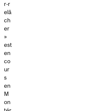
r‑r
elâ
ch
er
»
est
en
co
ur
s
en
M
on
tér