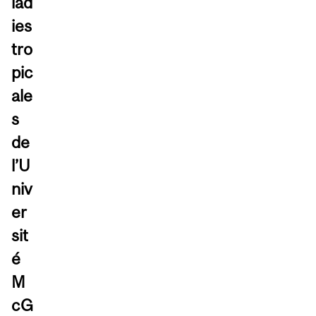
lad
ies
tro
pic
ale
s
de
l’U
niv
er
sit
é
M
cG