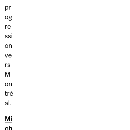
pr
og
re
ssi
on
ve
rs
M
on
tré
al.
Mi
ch