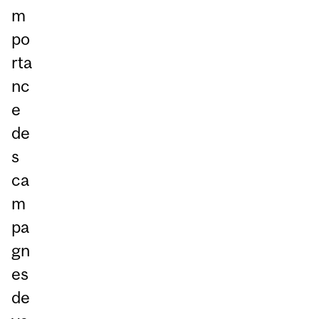
m
po
rta
nc
e
de
s
ca
m
pa
gn
es
de