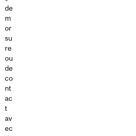
de
m
or
su
re
ou
de
co
nt
ac
t
av
ec