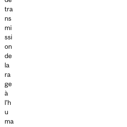
tra
ns
mi
ssi
on
de
la
ra
ge
à
l’h
u
ma