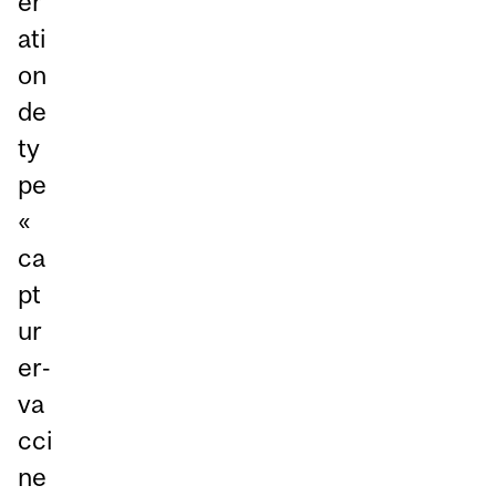
ér
ati
on
de
ty
pe
«
ca
pt
ur
er‑
va
cci
ne