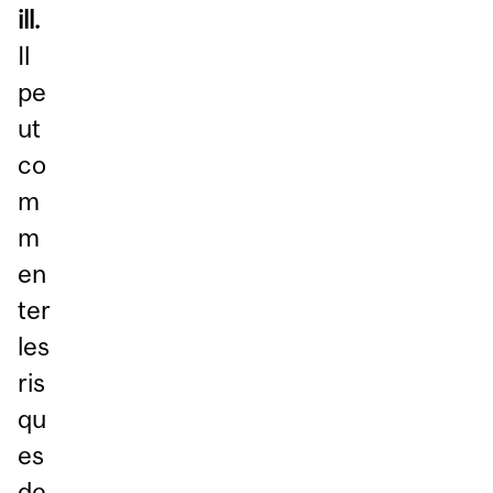
ill.
Il
pe
ut
co
m
m
en
ter
les
ris
qu
es
de