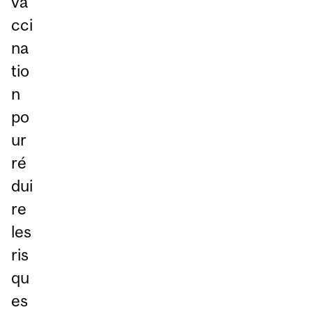
va
cci
na
tio
n
po
ur
ré
dui
re
les
ris
qu
es