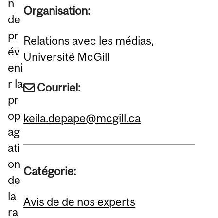
n
Organisation:
de
pr
Relations avec les médias,
év
Université McGill
eni
r la
Courriel:
pr
op
keila.depape@mcgill.ca
ag
ati
on
Catégorie:
de
la
Avis de de nos experts
ra