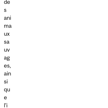
de
s
ani
ma
ux
sa
uv
ag
es,
ain
si
qu
e
l’i