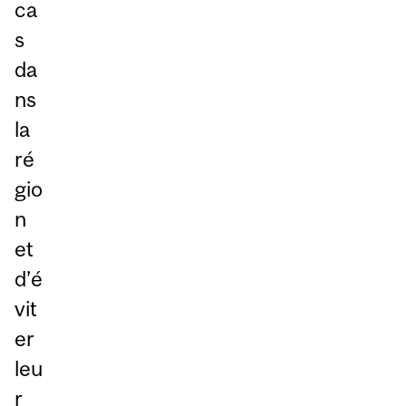
ca
s
da
ns
la
ré
gio
n
et
d’é
vit
er
leu
r