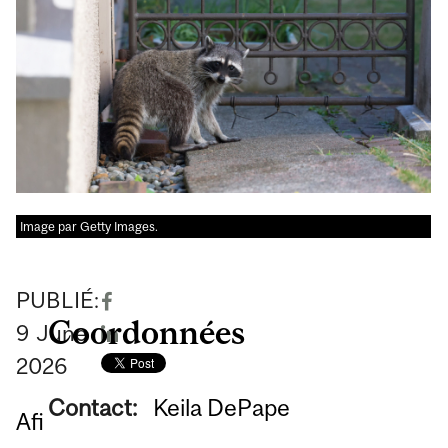
Image par Getty Images.
PUBLIÉ:
Coordonnées
9
June
2026
Contact:
Keila DePape
Afi