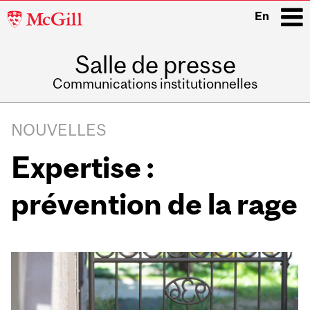
McGill
En
University
Salle de presse
i
Communications institutionnelles
Main
Related
navigation
NOUVELLES
Content
Expertise :
prévention de la rage