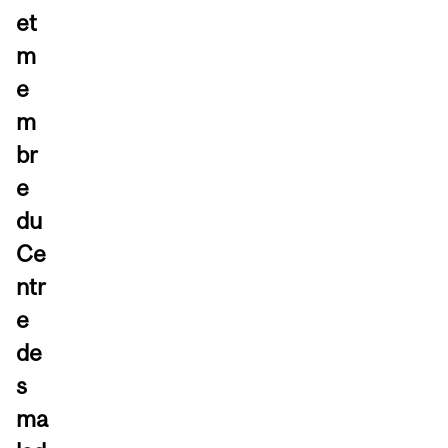
et
m
e
m
br
e
du
Ce
ntr
e
de
s
ma