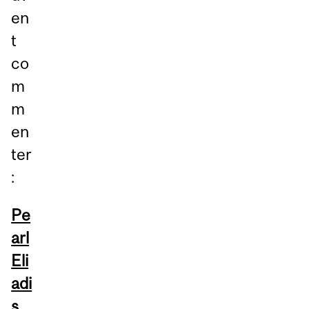
en
t
co
m
m
en
ter
:
Pe
arl
Eli
adi
s
,