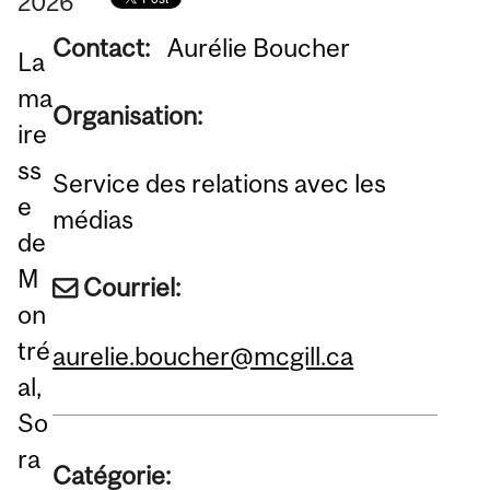
2026
Contact:
Aurélie Boucher
La
ma
Organisation:
ire
ss
Service des relations avec les
e
médias
de
M
Courriel:
on
tré
aurelie.boucher@mcgill.ca
al,
So
ra
Catégorie: