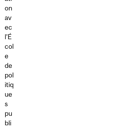
on
av
ec
l’É
col
e
de
pol
itiq
ue
s
pu
bli