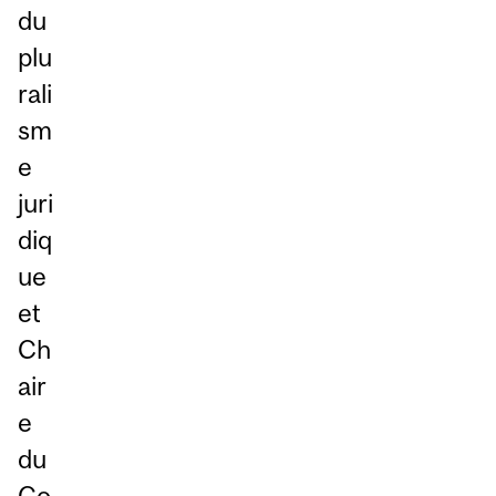
du
plu
rali
sm
e
juri
diq
ue
et
Ch
air
e
du
Co