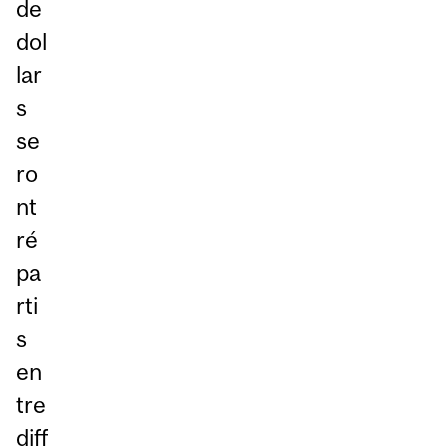
de
dol
lar
s
se
ro
nt
ré
pa
rti
s
en
tre
diff