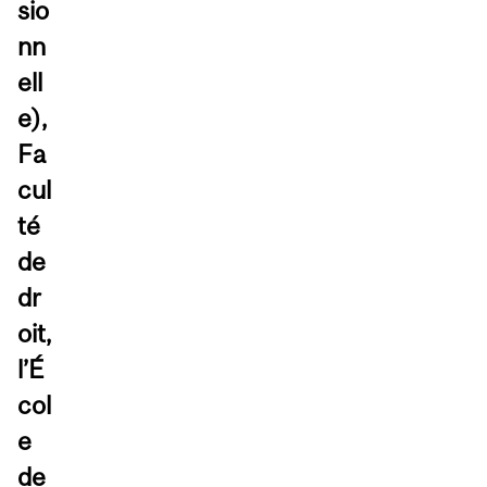
sio
nn
ell
e),
Fa
cul
té
de
dr
oit,
l’É
col
e
de