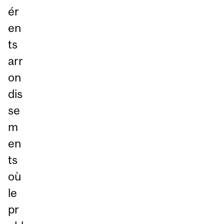
ér
en
ts
arr
on
dis
se
m
en
ts
où
le
pr