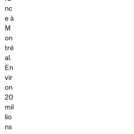
nc
e à
M
on
tré
al.
En
vir
on
20
mil
lio
ns