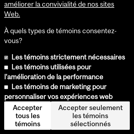
ais
améliorer la convivialité de nos sites
se
Web.
r
À quels types de témoins consentez-
l’a
vous?
pp
ro
Les témoins strictement nécessaires
ch
Les témoins utilisées pour
e
l'amélioration de la performance
ac
Les témoins de marketing pour
tu
personnaliser vos expériences web
ell
Accepter
Accepter seulement
e
tous les
les témoins
de
témoins
sélectionnés
ge