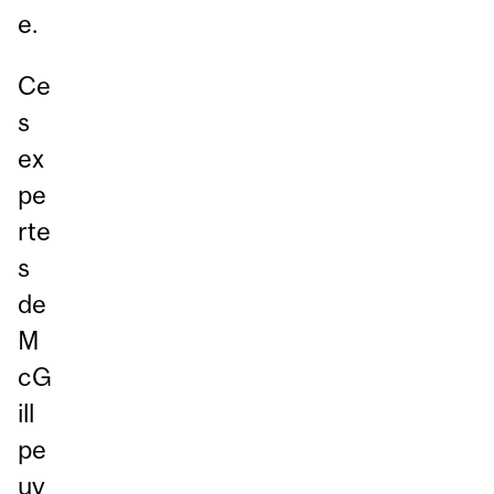
e.
Ce
s
ex
pe
rte
s
de
M
cG
ill
pe
uv