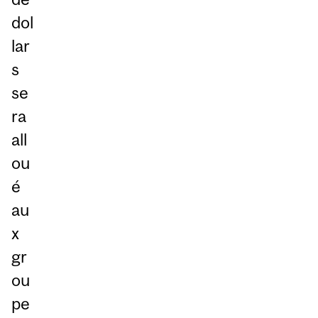
dol
lar
s
se
ra
all
ou
é
au
x
gr
ou
pe