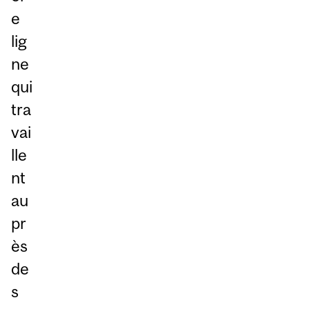
e
lig
ne
qui
tra
vai
lle
nt
au
pr
ès
de
s