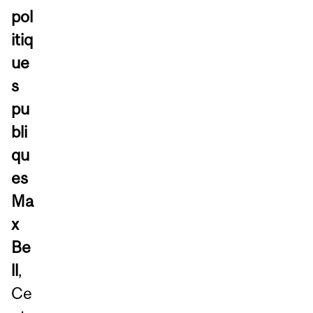
pol
itiq
ue
s
pu
bli
qu
es
Ma
x
Be
ll
,
Ce