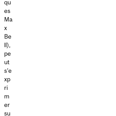
qu
es
Ma
x
Be
ll),
pe
ut
s’e
xp
ri
m
er
su