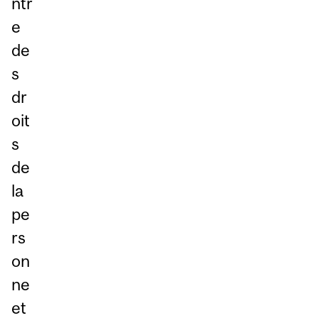
ntr
e
de
s
dr
oit
s
de
la
pe
rs
on
ne
et