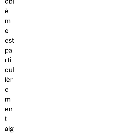
obl
è
m
e
est
pa
rti
cul
ièr
e
m
en
t
aig