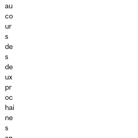
au
co
ur
s
de
s
de
ux
pr
oc
hai
ne
s
an