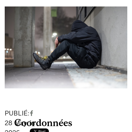
PUBLIÉ:
Coordonnées
28
May