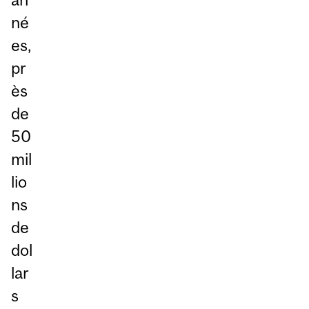
né
es,
pr
ès
de
50
mil
lio
ns
de
dol
lar
s