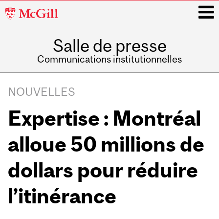
McGill
University
Salle de presse
i
Communications institutionnelles
Main
Related
navigation
NOUVELLES
Content
Expertise : Montréal
alloue 50 millions de
dollars pour réduire
l’itinérance