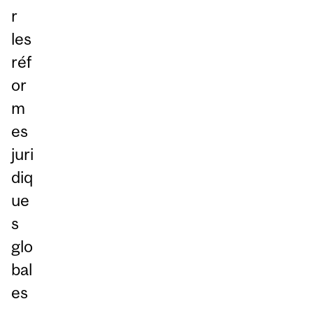
r
les
réf
or
m
es
juri
diq
ue
s
glo
bal
es