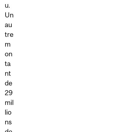
u.
Un
au
tre
m
on
ta
nt
de
29
mil
lio
ns
de