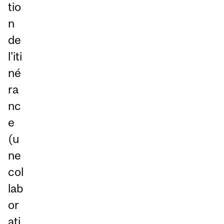
tio
n
de
l'iti
né
ra
nc
e
(u
ne
col
lab
or
ati