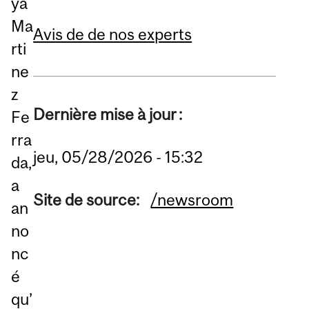
ya
Ma
Avis de de nos experts
rti
ne
z
Dernière mise à jour :
Fe
rra
jeu, 05/28/2026 - 15:32
da,
a
Site de source:
/newsroom
an
no
nc
é
qu’