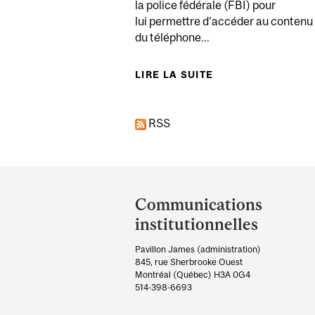
la police fédérale (FBI) pour
lui permettre d’accéder au contenu 
du téléphone...
LIRE LA SUITE
DE EXPERT : APP
RSS
Department
and
Communications
University
institutionnelles
Information
Pavillon James (administration)
845, rue Sherbrooke Ouest
Montréal (Québec) H3A 0G4
514-398-6693