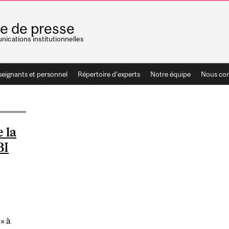
le de presse
ications institutionnelles
seignants et personnel
Répertoire d'experts
Notre équipe
Nous con
 la
BI
» à