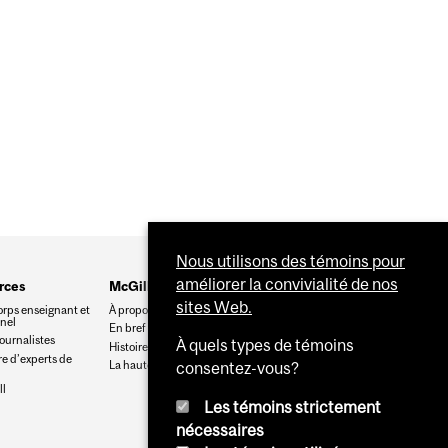
Nous utilisons des témoins pour
améliorer la convivialité de nos
rces
McGill
sites Web.
orps enseignant et
À propos de McGill
nnel
En bref
journalistes
À quels types de témoins
Histoire
e d’experts de
La haute direction
consentez-vous?
l
Les témoins strictement
nécessaires