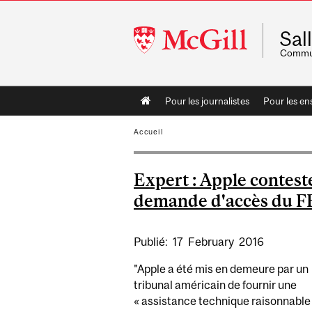
McGill
Sal
University
Commun
Main
Pour les journalistes
Pour les en
navigation
Accueil
Expert : Apple conteste
demande d'accès du F
Publié:
17
February
2016
"Apple a été mis en demeure par un
tribunal américain de fournir une
« assistance technique raisonnable 