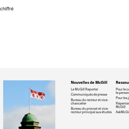
chiffré
LE CONTESTE LA DEMANDE D'ACCÈS DU FBI
Nouvelles de McGill
Ressou
Le McGill Reporter
Pour le c
le perso
Communiqués de presse
Pour les 
Bureau du recteur et vice-
chancelier
Répertoir
McGill
Bureau du provost et vice-
recteur principal aux études
AskMcGil