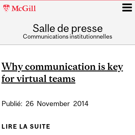
McGill
University
Salle de presse
i
Communications institutionnelles
Main
navigation
Why communication is key
for virtual teams
Publié:
26
November
2014
LIRE LA SUITE
DE WHY