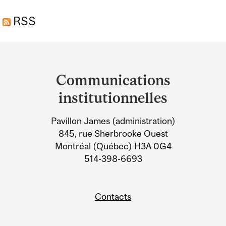
COMMUNICATION IS
RSS
KEY FOR VIRTUAL
TEAMS
Department
and
Communications
University
institutionnelles
Information
Pavillon James (administration)
845, rue Sherbrooke Ouest
Montréal (Québec) H3A 0G4
514-398-6693
Contacts