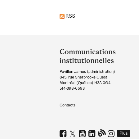
RSS
Department
and
Communications
University
institutionnelles
Information
Pavillon James (administration)
845, rue Sherbrooke Ouest
Montréal (Québec) H3A 0G4
514-398-6693
Contacts
Plus