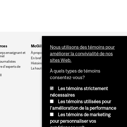
rces
McGill
Nous utilisons des témoins pour
orps enseignant et
À propos de McGill
améliorer la convivialité de nos
nnel
En bref
sites Web.
journalistes
Histoire
e d’experts de
La haute direction
À quels types de témoins
l
consentez-vous?
Les témoins strictement
nécessaires
Les témoins utilisées pour
l'amélioration de la performance
Les témoins de marketing
pour personnaliser vos