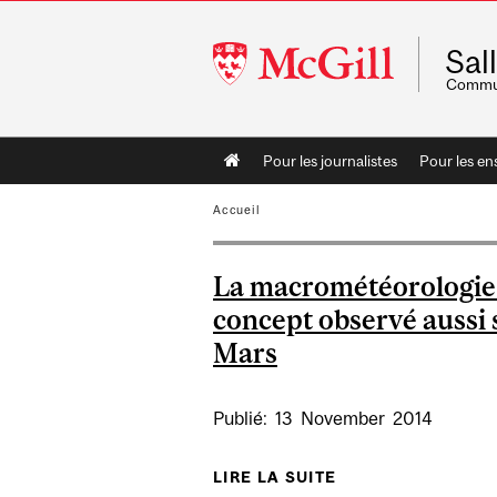
McGill
Sal
University
Commun
Main
Pour les journalistes
Pour les en
navigation
Accueil
La macrométéorologie
concept observé aussi 
Mars
Publié:
13
November
2014
LIRE LA SUITE
DE LA MACROMÉT