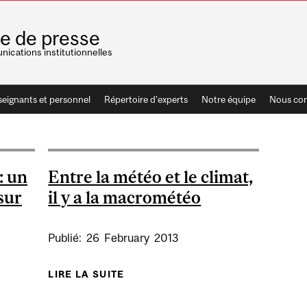
le de presse
ications institutionnelles
seignants et personnel
Répertoire d'experts
Notre équipe
Nous con
: un
Entre la météo et le climat,
sur
il y a la macrométéo
Publié:
26
February
2013
LIRE LA SUITE
DE ENTRE LA MÉTÉO ET LE CLIMA
ÉOROLOGIE: UN CONCEPT OBSERVÉ AUSSI SUR MARS