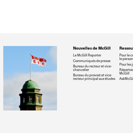
Nouvelles de McGill
Ressou
Le McGill Reporter
Pour le c
le perso
Communiqués de presse
Pour les 
Bureau du recteur et vice-
chancelier
Répertoir
McGill
Bureau du provost et vice-
recteur principal aux études
AskMcGil