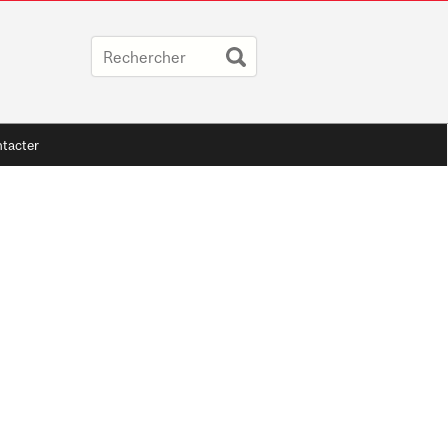
tacter
T, IL Y A LA MACROMÉTÉO