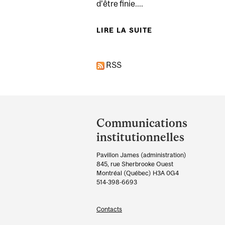
d’être finie....
LIRE LA SUITE
DE JOURNÉE MOND
RSS
Department
and
Communications
University
institutionnelles
Information
Pavillon James (administration)
845, rue Sherbrooke Ouest
Montréal (Québec) H3A 0G4
514-398-6693
Contacts