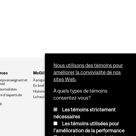
Nous utilisons des témoins pour
améliorer la convivialité de nos
rces
McGill
sites Web.
orps enseignant et
À propos de McGill
nnel
En bref
journalistes
À quels types de témoins
Histoire
e d’experts de
La haute direction
consentez-vous?
l
Les témoins strictement
nécessaires
Les témoins utilisées pour
l'amélioration de la performance