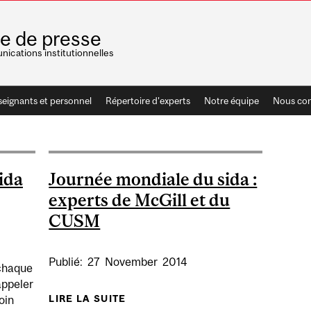
le de presse
ications institutionnelles
seignants et personnel
Répertoire d'experts
Notre équipe
Nous con
ida
Journée mondiale du sida :
experts de McGill et du
CUSM
Publié:
27
November
2014
 chaque
appeler
LIRE LA SUITE
DE JOURNÉE MONDIALE DU SIDA 
oin