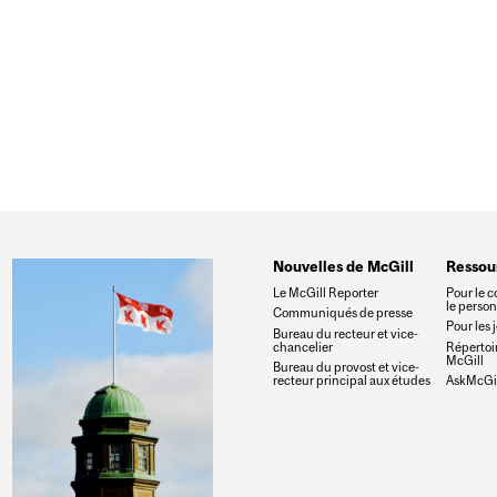
IALE DU SIDA 2015 (1ER DÉCEMBRE)
Nouvelles de McGill
Ressou
Le McGill Reporter
Pour le c
le perso
Communiqués de presse
Pour les 
Bureau du recteur et vice-
chancelier
Répertoir
McGill
Bureau du provost et vice-
recteur principal aux études
AskMcGil