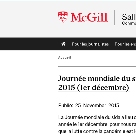
McGill
Sal
University
Commun
Main
Pour les journalistes
Pour les en
navigation
Accueil
Journée mondiale du s
2015 (1er décembre)
Publié:
25
November
2015
La Journée mondiale du sida a lieu
année le 1er décembre, pour nous r
que la lutte contre la pandémie est l