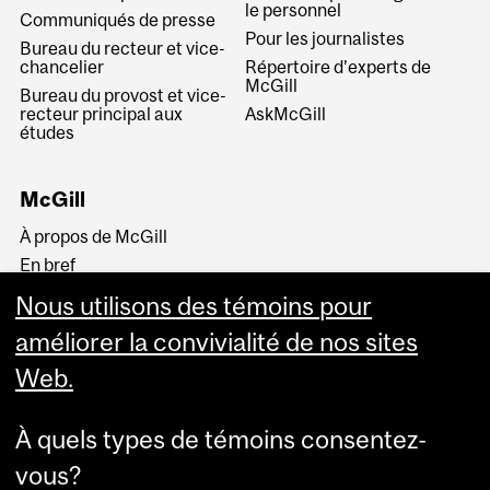
le personnel
Communiqués de presse
Pour les journalistes
Bureau du recteur et vice-
chancelier
Répertoire d’experts de
McGill
Bureau du provost et vice-
recteur principal aux
AskMcGill
études
McGill
À propos de McGill
En bref
Histoire
Nous utilisons des témoins pour
La haute direction
améliorer la convivialité de nos sites
Web.
À quels types de témoins consentez-
vous?
Plus