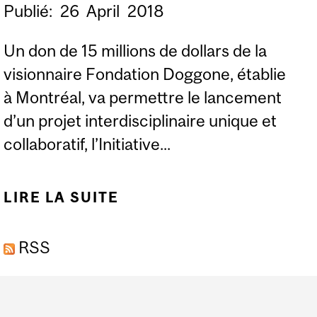
Publié:
26
April
2018
Un don de 15 millions de dollars de la
visionnaire Fondation Doggone, établie
à Montréal, va permettre le lancement
d’un projet interdisciplinaire unique et
collaboratif, l’Initiative...
LIRE LA SUITE
DE UN DON DE 15 M$ À
L’ORIGINE D’UNE
RSS
INITIATIVE UNIQUE
DANS LA LUTTE
Department
CONTRE LES MENACES