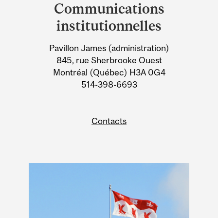
and
INFECTIEUSES ET LES
Communications
University
MALADIES DU SYSTÈME
institutionnelles
Information
IMMUNITAIRE
Pavillon James (administration)
845, rue Sherbrooke Ouest
Montréal (Québec) H3A 0G4
514-398-6693
Contacts