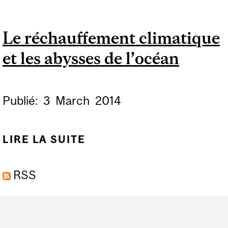
CLIMATIQUE ET LES
ABYSSES DE L’OCÉAN
Le réchauffement climatique
et les abysses de l’océan
Publié:
3
March
2014
LIRE LA SUITE
DE LE RÉCHAUFFEMENT
CLIMATIQUE ET LES
RSS
ABYSSES DE L’OCÉAN
Department
and