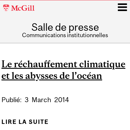
McGill
University
Salle de presse
i
Communications institutionnelles
Main
navigation
Le réchauffement climatique
et les abysses de l’océan
Publié:
3
March
2014
LIRE LA SUITE
DE LE RÉCHAUFFEMENT