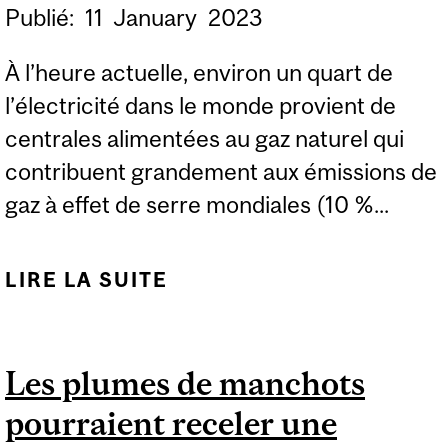
Publié:
11
January
2023
À l’heure actuelle, environ un quart de
l’électricité dans le monde provient de
centrales alimentées au gaz naturel qui
contribuent grandement aux émissions de
gaz à effet de serre mondiales (10 %...
LIRE LA SUITE
DE RÉDUCTION DES
GAZ À EFFET DE SERRE :
UN SCÉNARIO ENCORE
Les plumes de manchots
POSSIBLE
pourraient receler une