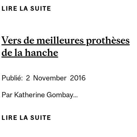
LIRE LA SUITE
DE CONSEIL CANADIEN
DES DOYENS
D’INGÉNIERIE ET DES
Vers de meilleures prothèses
SCIENCES APPLIQUÉES
de la hanche
Publié:
2
November
2016
Par Katherine Gombay...
LIRE LA SUITE
DE VERS DE
MEILLEURES