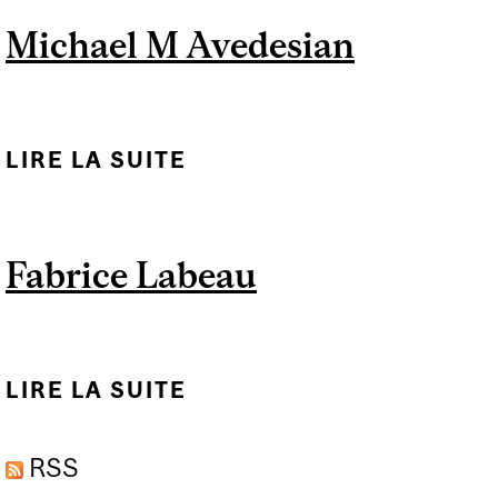
PROTHÈSES DE LA
Michael M Avedesian
HANCHE
LIRE LA SUITE
DE MICHAEL M
AVEDESIAN
Fabrice Labeau
LIRE LA SUITE
DE FABRICE LABEAU
RSS