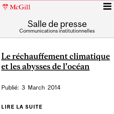
McGill
University
Salle de presse
i
Communications institutionnelles
Main
navigation
Le réchauffement climatique
et les abysses de l’océan
Publié:
3
March
2014
LIRE LA SUITE
DE LE RÉCHAUFFEMENT