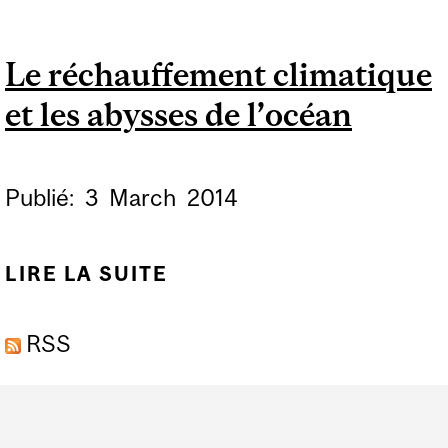
CLIMATIQUE ET LES
ABYSSES DE L’OCÉAN
Le réchauffement climatique
et les abysses de l’océan
Publié:
3
March
2014
LIRE LA SUITE
DE LE RÉCHAUFFEMENT
CLIMATIQUE ET LES
RSS
ABYSSES DE L’OCÉAN
Department
and