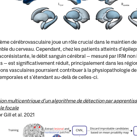
ème cérébrovasculaire joue un rôle crucial dans le maintien de l
ble du cerveau. Cependant, chez les patients atteints d'épilep
corésistante, le débit sanguin cérébral — mesuré par IRM non
ls — est significativement réduit, principalement dans les régi
ions vasculaires pourraient contribuer à la physiopathologie de 
mporales et s'étendant au-delà de celles-ci.
ion multicentrique d'un algorithme de détection par apprentiss
le focale
 Gill et al. 2021