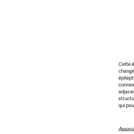
Cette é
change
épilep
connexi
adjace
structu
qui pou
Associa