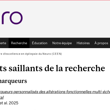
erte
Recherche
Éducation
Notre équipe
Histoires
À propos
re d’excellence en épilepsie du Neuro (CEEN)
ts saillants de la recherche
marqueurs
ueurs personnalisés des altérations fonctionnelles multi-échel
al
et al. 2025