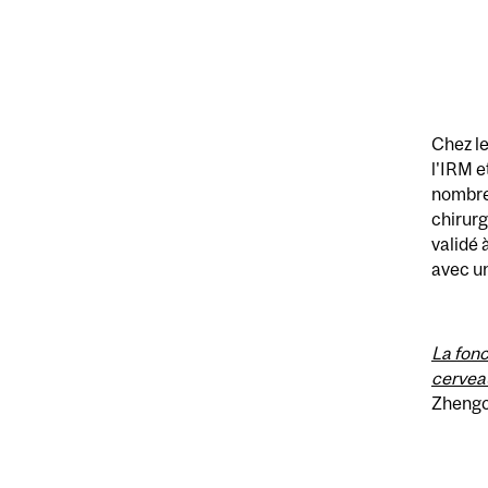
Chez le
l'IRM e
nombreu
chirurg
validé 
avec un
La fonc
cervea
Zhengc