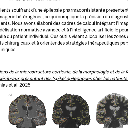
ients souffrant d'une épilepsie pharmacorésistante présentent 
agerie hétérogènes, ce qui complique la précision du diagnosti
ents. Nous avons élaboré des cadres de calcul intégrant l'ima
délisation normative avancée et à l'intelligence artificielle pou
elle du patient individuel. Ces outils visent à localiser les zones
ts chirurgicaux et à orienter des stratégies thérapeutiques per
liniques.
ions de la microstructure corticale, de la morphologie et de la 
cérébraux présentant des ‘spike’ épileptiques chez les patients 
hlas et al. 2025