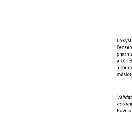
Le syst
l'ensem
pharma
artérie
altérat
mésiote
Validat
cortica
Ravnoor