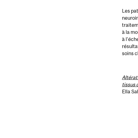
Les pat
neuroim
traitem
à la mo
à l'éch
résulta
soins c
Altérat
tissus 
Ella Sa