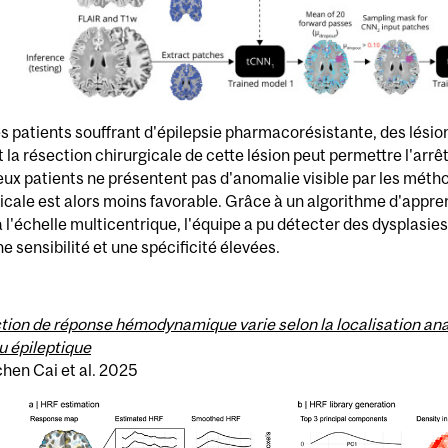
s patients souffrant d'épilepsie pharmacorésistante, des lésio
t la résection chirurgicale de cette lésion peut permettre l'arr
x patients ne présentent pas d'anomalie visible par les méthode
icale est alors moins favorable. Grâce à un algorithme d'appre
à l'échelle multicentrique, l'équipe a pu détecter des dysplasies
e sensibilité et une spécificité élevées.
tion de réponse hémodynamique varie selon la localisation ana
u épileptique
hen Cai et al. 2025