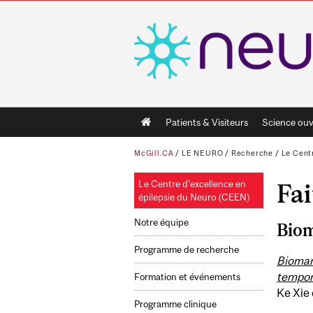
Main
Patients & Visiteurs
Science ouv
navigation
McGill.CA
/
LE NEURO
/
Recherche
/
Le Cent
Le Centre d’excellence en
Fai
épilepsie du Neuro (CEEN)
Notre équipe
Bio
Programme de recherche
Biomarq
tempor
Formation et événements
Ke Xie 
Programme clinique