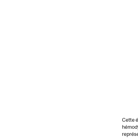
Cette é
hémodyn
représe