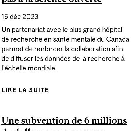
15 déc 2023
Un partenariat avec le plus grand hôpital
de recherche en santé mentale du Canada
permet de renforcer la collaboration afin
de diffuser les données de la recherche à
l’échelle mondiale.
LIRE LA SUITE
DE LE CENTRE DE
TOXICOMANIE ET DE
SANTÉ MENTALE
Une subvention de 6 millions
EMBOITE LE PAS À LA
SCIENCE OUVERTE