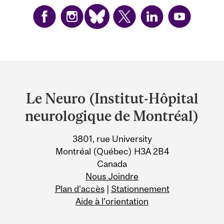
Department
and
Le Neuro (Institut-Hôpital
University
neurologique de Montréal)
Information
3801, rue University
Montréal (Québec) H3A 2B4
Canada
Nous Joindre
Plan d’accès
|
Stationnement
Aide à l’orientation