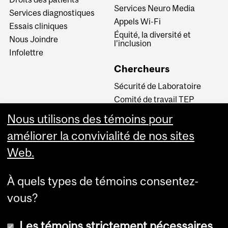
Services Neuro Media
Services diagnostiques
Appels Wi-Fi
Essais cliniques
Équité, la diversité et
Nous Joindre
l’inclusion
Infolettre
Chercheurs
Sécurité de Laboratoire
Comité de travail TEP
INM CPA
Nous utilisons des témoins pour
Comité d’éthique de la
améliorer la convivialité de nos sites
recherche du CUSM
Web.
Carrières
À quels types de témoins consentez-
Carrière au Neuro
vous?
Les témoins strictement nécessaires