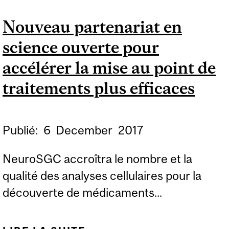
DOLLARS POUR
Nouveau partenariat en
NOUVEAU REGISTRE DE
science ouverte pour
PATIENTS EN SCIENCE
OUVERTE
accélérer la mise au point de
traitements plus efficaces
Publié:
6
December
2017
NeuroSGC accroîtra le nombre et la
qualité des analyses cellulaires pour la
découverte de médicaments...