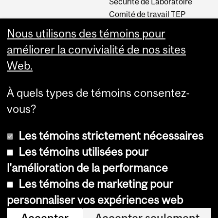
Sécurité de Laboratoire
Comité de travail TEP
INM CPA
Nous utilisons des témoins pour
Comité d’éthique de la
améliorer la convivialité de nos sites
recherche du CUSM
Web.
Carrières
À quels types de témoins consentez-
Carrière au Neuro
vous?
Les témoins strictement nécessaires
Les témoins utilisées pour
l'amélioration de la performance
Les témoins de marketing pour
Accessibilité
personnaliser vos expériences web
Avis sur les témoins
Accepter
Accepter seulement