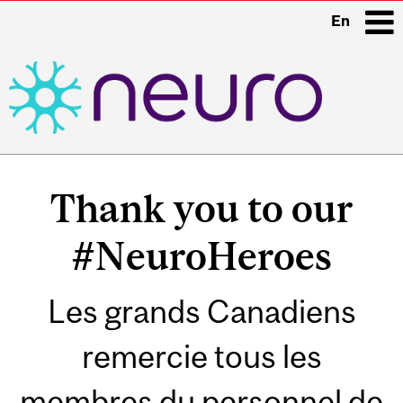
En
i
Main
navigation
Thank you to our
#NeuroHeroes
Les grands Canadiens
remercie tous les
membres du personnel de