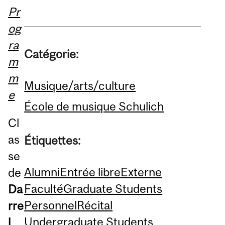
Pr
og
ra
Catégorie:
m
m
Musique/arts/culture
e
École de musique Schulich
Cl
as
Étiquettes:
se
Alumni
Entrée libre
Externe
de
Faculté
Graduate Students
Da
Personnel
Récital
rre
Undergraduate Students
l