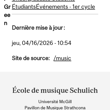
Étudiants
Événements - 1er cycle
Gr
ee
n
Dernière mise à jour :
jeu, 04/16/2026 - 10:54
Site de source:
/music
Department
and
École de musique Schulich
University
Université McGill
Information
Pavillon de Musique Strathcona