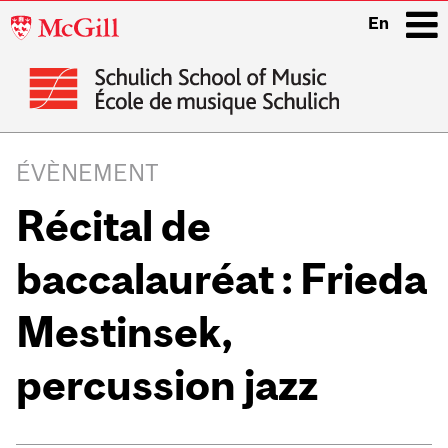
McGill
En
University
i
Main
navigation
ÉVÈNEMENT
Récital de
baccalauréat : Frieda
Mestinsek,
percussion jazz