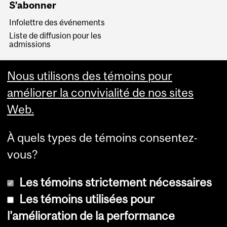
S’abonner
Infolettre des événements
Liste de diffusion pour les
admissions
S’inscrire
Nous utilisons des témoins pour
Visite virtuelle
améliorer la convivialité de nos sites
Web.
À quels types de témoins consentez-
vous?
Les témoins strictement nécessaires
Les témoins utilisées pour
l'amélioration de la performance
© Université McGill, 2026