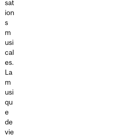
sat
ion
s
m
usi
cal
es.
La
m
usi
qu
e
de
vie