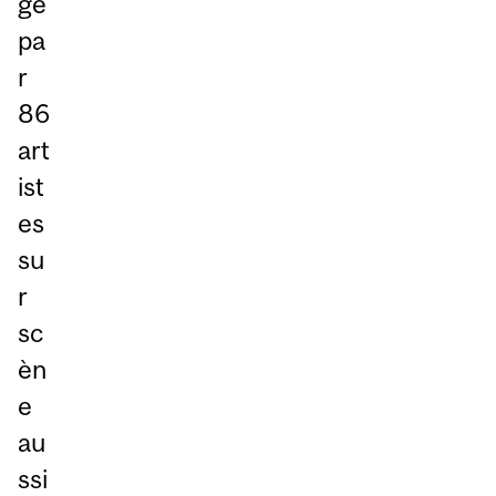
gé
pa
r
86
art
ist
es
su
r
sc
èn
e
au
ssi