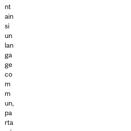
nt
ain
si
un
lan
ga
ge
co
m
m
un,
pa
rta