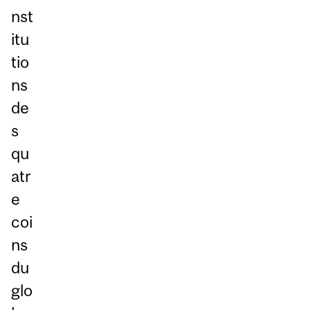
nst
itu
tio
ns
de
s
qu
atr
e
coi
ns
du
glo