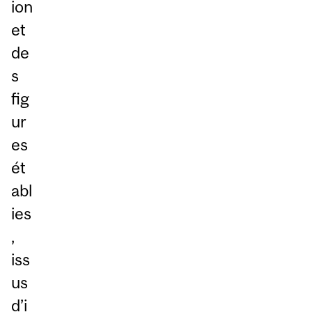
ion
et
de
s
fig
ur
es
ét
abl
ies
,
iss
us
d’i