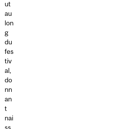
ut
au
lon
g
du
fes
tiv
al,
do
nn
an
t
nai
ss