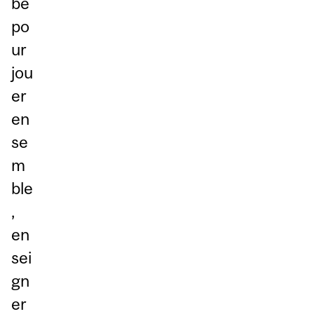
be
po
ur
jou
er
en
se
m
ble
,
en
sei
gn
er