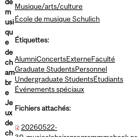
de
Musique/arts/culture
m
École de musique Schulich
usi
qu
Étiquettes:
e
de
Alumni
Concerts
Externe
Faculté
ch
Graduate Students
Personnel
am
Undergraduate Students
Étudiants
br
Événements spéciaux
e
Je
Fichiers attachés:
ux
de
20260522-
ch