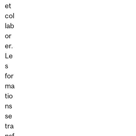
et
col
lab
or
er.
Le
s
for
ma
tio
ns
se
tra
nsf