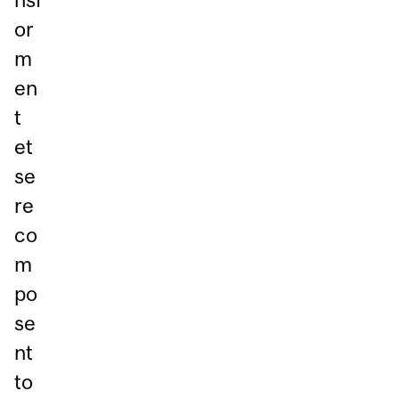
or
m
en
t
et
se
re
co
m
po
se
nt
to