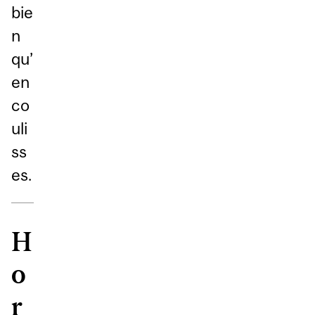
bie
n
qu’
en
co
uli
ss
es.
H
o
r