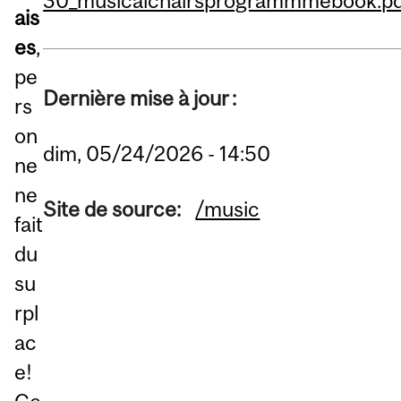
30_musicalchairsprogrammmebook.pd
ais
es
,
pe
Dernière mise à jour :
rs
on
dim, 05/24/2026 - 14:50
ne
ne
Site de source:
/music
fait
du
su
rpl
ac
e!