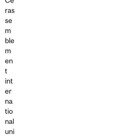
Ce
ras
se
m
ble
m
en
t
int
er
na
tio
nal
uni