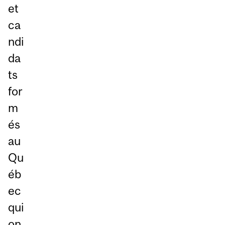
et
ca
ndi
da
ts
for
m
és
au
Qu
éb
ec
qui
on