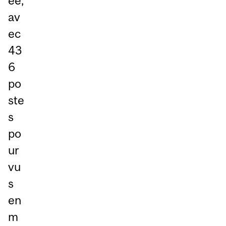
ée,
av
ec
43
6
po
ste
s
po
ur
vu
s
en
m