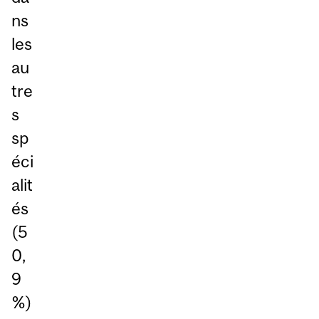
ns
les
au
tre
s
sp
éci
alit
és
(5
0,
9
%)