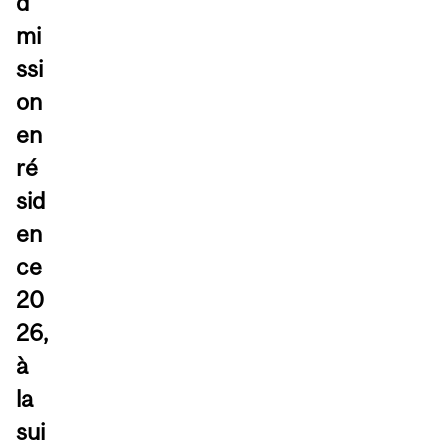
d
mi
ssi
on
en
ré
sid
en
ce
20
26,
à
la
sui