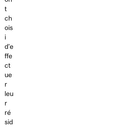
t
ch
ois
i
d’e
ffe
ct
ue
r
leu
r
ré
sid