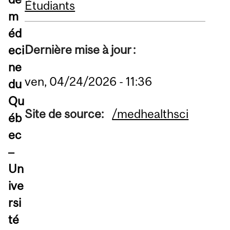
Étudiants
m
éd
Dernière mise à jour :
eci
ne
ven, 04/24/2026 - 11:36
du
Qu
Site de source:
/medhealthsci
éb
ec
‒
Un
ive
rsi
té