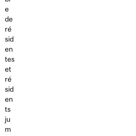
e
de
ré
sid
en
tes
et
ré
sid
en
ts
ju
m