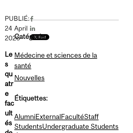
PUBLIÉ:
24
April
Catégorie:
2026
Le
Médecine et sciences de la
s
santé
qu
Nouvelles
atr
e
Étiquettes:
fac
ult
Alumni
External
Faculté
Staff
és
Students
Undergraduate Students
de