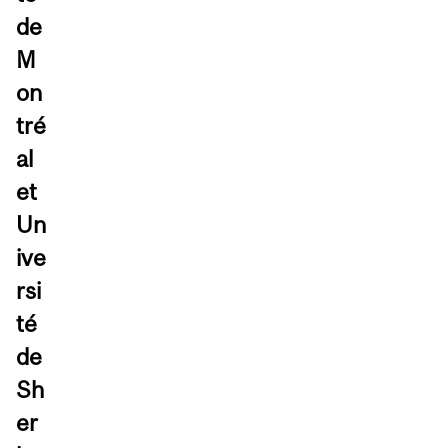
de
M
on
tré
al
et
Un
ive
rsi
té
de
Sh
er