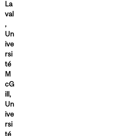
La
val
,
Un
ive
rsi
té
M
cG
ill,
Un
ive
rsi
té