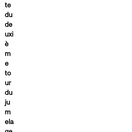
te
du
de
uxi
è
m
e
to
ur
du
ju
m
ela
ge