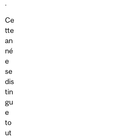
.
Ce
tte
an
né
e
se
dis
tin
gu
e
to
ut