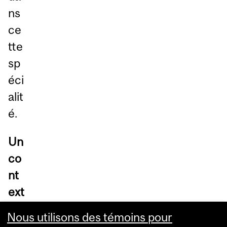
ns
ce
tte
sp
éci
alit
é.
Un
co
nt
ext
e
Nous utilisons des témoins pour
qui