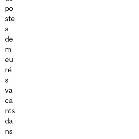
po
ste
s
de
m
eu
ré
s
va
ca
nts
da
ns