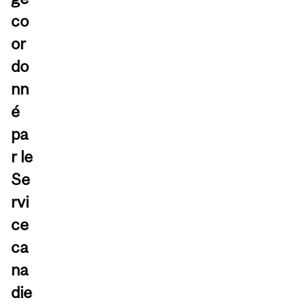
co
or
do
nn
é
pa
r le
Se
rvi
ce
ca
na
die