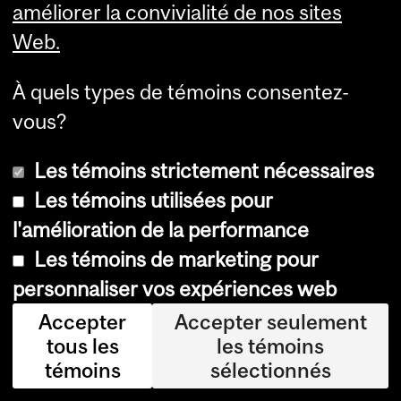
améliorer la convivialité de nos sites
ap
Web.
pel
le
À quels types de témoins consentez-
à
vous?
la
Les témoins strictement nécessaires
pr
Les témoins utilisées pour
ud
l'amélioration de la performance
en
Les témoins de marketing pour
ce
personnaliser vos expériences web
Ce
Accepter
Accepter seulement
s
tous les
les témoins
témoins
sélectionnés
ré
sul