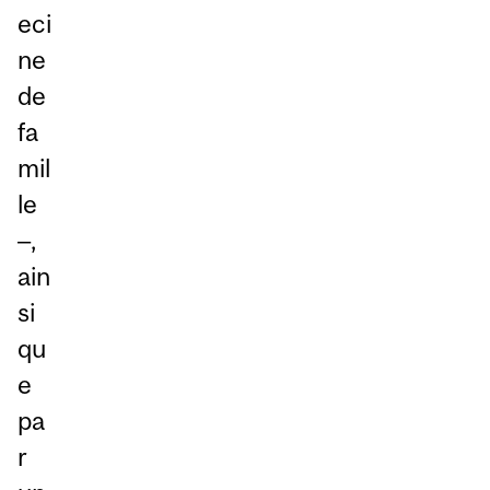
eci
ne
de
fa
mil
le
‒,
ain
si
qu
e
pa
r