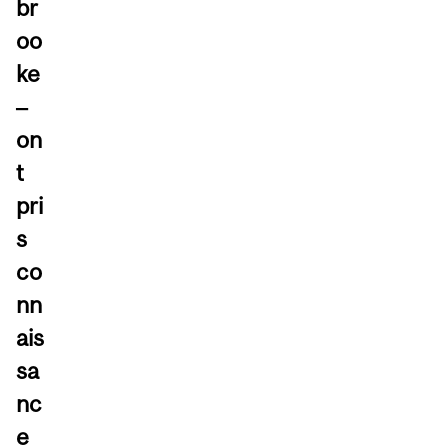
br
oo
ke
‒
on
t
pri
s
co
nn
ais
sa
nc
e