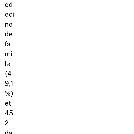
éd
eci
ne
de
fa
mil
le
(4
9,1
%)
et
45
2
da