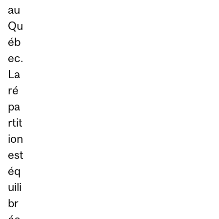
au
Qu
éb
ec.
La
ré
pa
rtit
ion
est
éq
uili
br