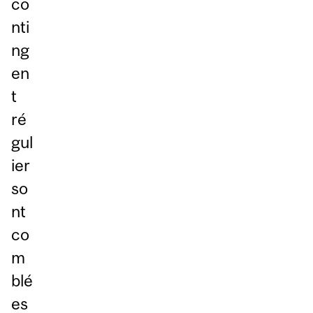
co
nti
ng
en
t
ré
gul
ier
so
nt
co
m
blé
es