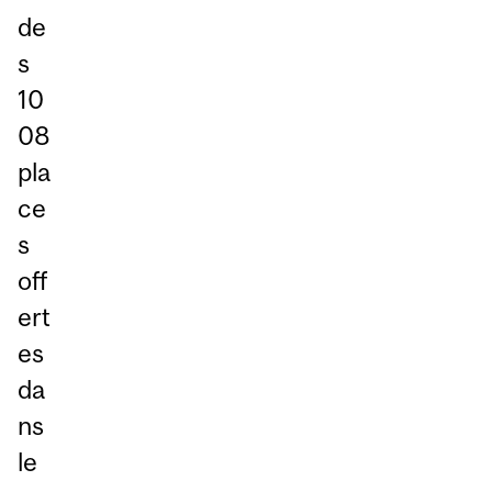
de
s
10
08
pla
ce
s
off
ert
es
da
ns
le