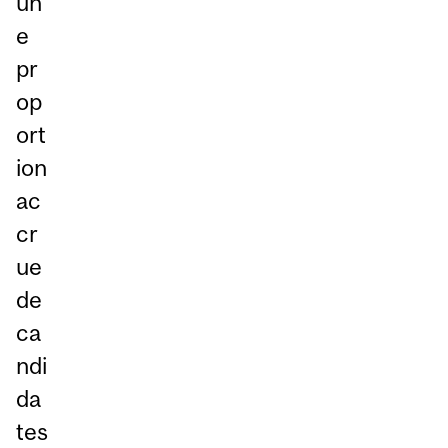
un
e
pr
op
ort
ion
ac
cr
ue
de
ca
ndi
da
tes