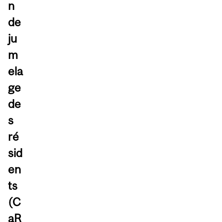
n
de
ju
m
ela
ge
de
s
ré
sid
en
ts
(C
aR