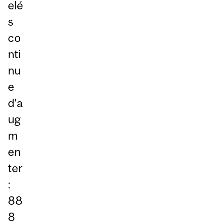
elé
s
co
nti
nu
e
d’a
ug
m
en
ter
:
88
8