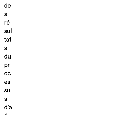
de
s
ré
sul
tat
s
du
pr
oc
es
su
s
d’a