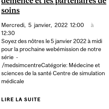
démence et les partenaires de
soins
Mercredi,
5
janvier,
2022
12:00
à
12:30
Soyez des nôtres le 5 janvier 2022 à midi
pour la prochaine webémission de notre
série -
/medsimcentreCatégorie: Médecine et
sciences de la santé Centre de simulation
médicale
LIRE LA SUITE
DE MCGILL À VOS
CÔTÉS: APPROCHE DE