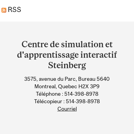
RSS
LA SOCIÉTÉ ALZHEIMER
DE MONTRÉAL POUR
Department
SOUTENIR LES
and
PERSONNES ATTEINTES
Centre de simulation et
University
DE DÉMENCE ET LES
d'apprentissage interactif
Information
PARTENAIRES DE SOINS
Steinberg
3575, avenue du Parc, Bureau 5640
Montreal, Quebec H2X 3P9
Téléphone : 514-398-8978
Télécopieur : 514-398-8978
Courriel