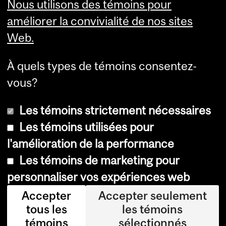
Nous utilisons des témoins pour
améliorer la convivialité de nos sites
Web.
À quels types de témoins consentez-
vous?
Les témoins strictement nécessaires
Les témoins utilisées pour
l'amélioration de la performance
© Université McGill, 2026
Les témoins de marketing pour
Accessibilité
personnaliser vos expériences web
Avis sur les témoins
Accepter
Accepter seulement
tous les
les témoins
Paramètres des témoins
témoins
sélectionnés
Se connecter