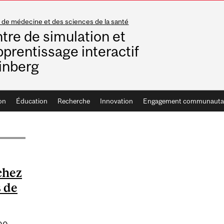
 de médecine et des sciences de la santé
tre de simulation et
pprentissage interactif
inberg
on
Éducation
Recherche
Innovation
Engagement communautai
chez
s de