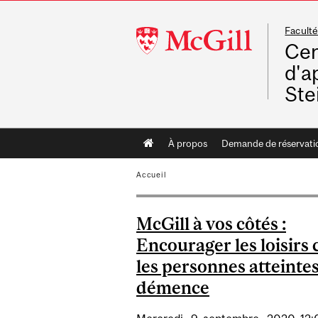
Faculté
McGill
Cen
University
d'a
Ste
Main
À propos
Demande de réservati
navigation
Accueil
McGill à vos côtés :
Encourager les loisirs 
les personnes atteinte
démence