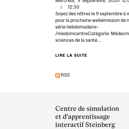
Mercredi,
9
septembre,
2020
12:
à
12:30
Soyez des nôtres le 9 septembre à 
pour la prochaine webémission de 
série hebdomadaire -
/medsimcentreCatégorie: Médecin
sciences de la santé...
LIRE LA SUITE
DE MCGILL À VOS
RSS
Department
and
Centre de simulation
University
et d'apprentissage
Information
interactif Steinberg