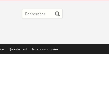
re
Quoi de neuf
Nos coordonnées