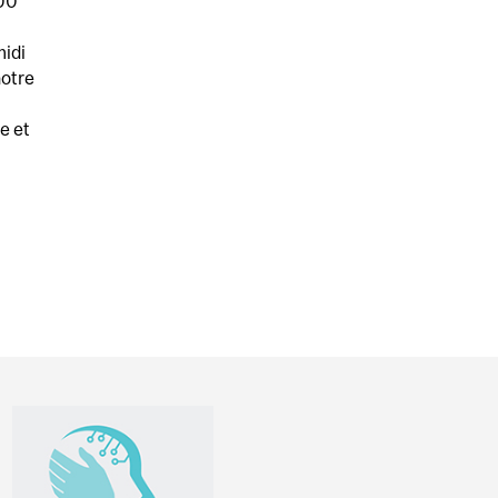
00
midi
notre
e et
 CÔTÉS : ENCOURAGER LES LOISIRS CHEZ LES PERSON