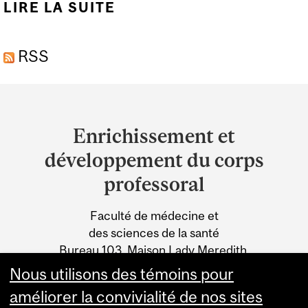
LIRE LA SUITE
DE À PROPOS
RSS
Department
and
Enrichissement et
University
développement du corps
Information
professoral
Faculté de médecine et
des sciences de la santé
Bureau 103, Maison Lady Meredith,
1110, avenue des Pins Ouest
Nous utilisons des témoins pour
Montréal (Québec) H3A 1A3
améliorer la convivialité de nos sites
Tél. : 514-398-2698