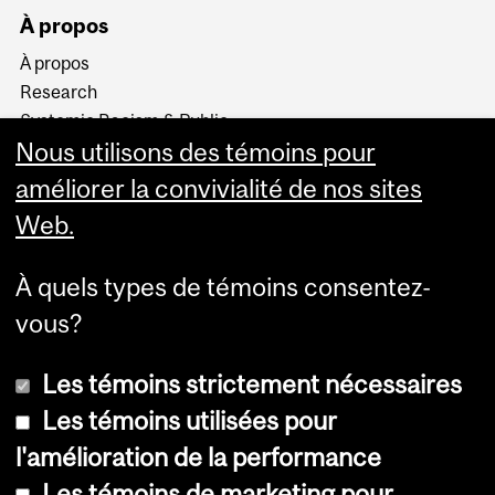
À propos
À propos
Research
Systemic Racism & Public
Policy
Nous utilisons des témoins pour
Land Acknowledgment
améliorer la convivialité de nos sites
Web.
À quels types de témoins consentez-
vous?
Les témoins strictement nécessaires
Les témoins utilisées pour
l'amélioration de la performance
© Université McGill, 2026
Les témoins de marketing pour