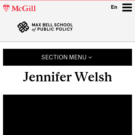
McGill
En
University
i
Main
navigation
SECTION MENU
Jennifer Welsh