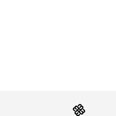
Department
and
University