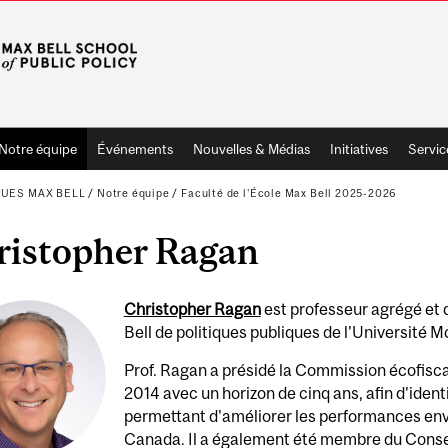
Notre équipe
Événements
Nouvelles & Médias
Initiatives
Servic
QUES MAX BELL
/
Notre équipe
/
Faculté de l'École Max Bell 2025-2026
ristopher Ragan
Christopher Ragan
est professeur agrégé et 
Bell de politiques publiques de l'Université Mc
Prof. Ragan a présidé la Commission écofis
2014 avec un horizon de cinq ans, afin d'identi
permettant d'améliorer les performances e
Canada. Il a également été membre du Conseil