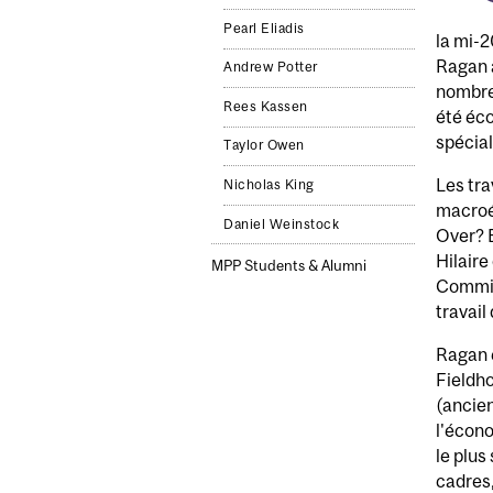
Pearl Eliadis
la mi-2
Ragan a
Andrew Potter
nombre
Rees Kassen
été éco
spécia
Taylor Owen
Les tra
Nicholas King
macroé
Daniel Weinstock
Over? E
Hilaire
MPP Students & Alumni
Commiss
travail
Ragan e
Fieldho
(ancien
l'écono
le plu
cadres