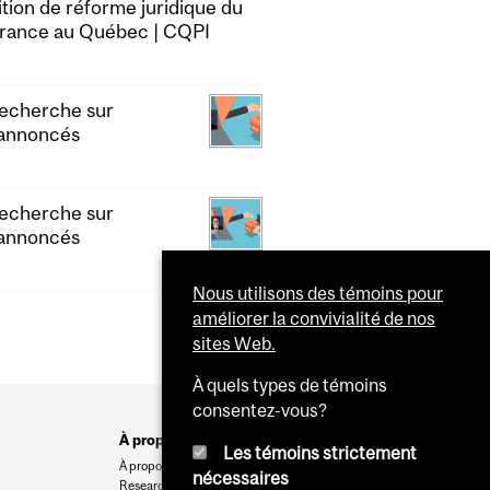
sition de réforme juridique du
nérance au Québec | CQPI
recherche sur
 annoncés
recherche sur
 annoncés
Nous utilisons des témoins pour
améliorer la convivialité de nos
sites Web.
À quels types de témoins
consentez-vous?
À propos
Les témoins strictement
À propos
nécessaires
Research