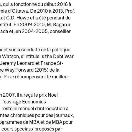
 qui a fonctionné du début 2016 à
omie d'Ottawa. De 2010 à 2013, Prof.
itut C.D. Howe et a été pendant de
stitut. En 2009-2010, M. Ragan a
nada et, en 2004-2005, conseiller
nt sur la conduite de la politique
Watson, s'intitule Is the Debt War
c Jeremy Leonard et France St-
 The Way Forward (2015) de la
l Prize récompensant le meilleur
2007, il a reçu le prix Noel
de l'ouvrage Economics
 reste le manuel d'introduction à
entes chroniques pour des journaux,
s programmes de MBA et de MBA pour
e cours spéciaux proposés par