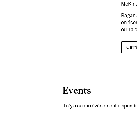
McKins
Ragan a
en écon
où il a
Curr
Events
Il n'y a aucun événement disponib