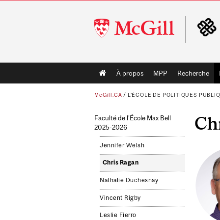
McGill
University
Main
À propos
MPP
Recherche
navigation
McGill.CA
/
L'ÉCOLE DE POLITIQUES PUBLI
Ch
Faculté de l'École Max Bell
2025-2026
Jennifer Welsh
Chris Ragan
Nathalie Duchesnay
Vincent Rigby
Leslie Fierro