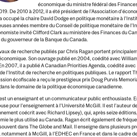
économique du ministre fédéral des Finances,
019. De 2010 à 2012, il a été président de l'Association d'écon
 occupé la chaire David Dodge en politique monétaire à l'Inst
uses années membre du Conseil de politique monétaire de l'In
nomiste invité Clifford Clark au ministère des Finances du Ca
l du gouverneur de la Banque du Canada.
vaux de recherche publiés par Chris Ragan portent principaleme
conomique. Son ouvrage publié en 2004, coédité avec William 
n 2007, il a publié A Canadian Priorities Agenda, coédité ave
 de l'Institut de recherche en politiques publiques. Le rapport
ion écofiscale a reçu le prestigieux prix Doug Purvis Memoria
 dans le domaine de la politique économique canadienne.
st un enseignant et un communicateur public enthousiaste. En 
use pour l'enseignement à l'Université McGill. Il est l'auteur 
nement coécrit avec Richard Lipsey), qui, après seize éditions,
mie le plus utilisé au Canada. Ragan écrit également de fréqu
s souvent dans The Globe and Mail. Il enseigne dans plusieur
, notamment à McGill, à l'EDHEC en France et dans le cadre d