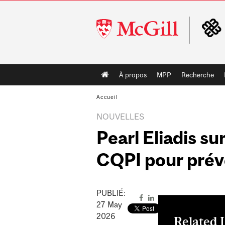
McGill
University
Main
À propos
MPP
Recherche
navigation
Accueil
NOUVELLES
Pearl Eliadis su
CQPI pour préve
PUBLIÉ:
27
May
2026
Related 