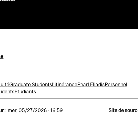
ne
ulté
Graduate Students
l'itinérance
Pearl Eliadis
Personnel
udents
Étudiants
r :
mer, 05/27/2026 - 16:59
Site de sourc