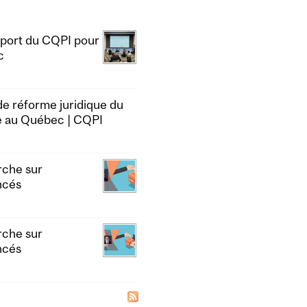
apport du CQPI pour
c
 de réforme juridique du
ce au Québec | CQPI
rche sur
ncés
rche sur
ncés