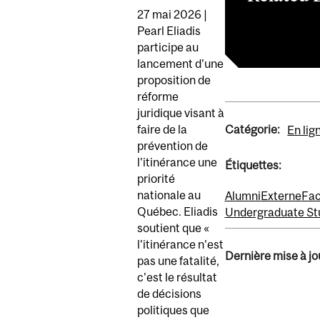
27 mai 2026 |
Lire l'article.
Pearl Eliadis
participe au
lancement d'une
proposition de
réforme
juridique visant à
Catégorie:
faire de la
En lig
prévention de
l'itinérance une
Étiquettes:
priorité
nationale au
Alumni
Externe
Fac
Québec. Eliadis
Undergraduate St
soutient que «
l'itinérance n'est
Dernière mise à jou
pas une fatalité,
c'est le résultat
de décisions
politiques que