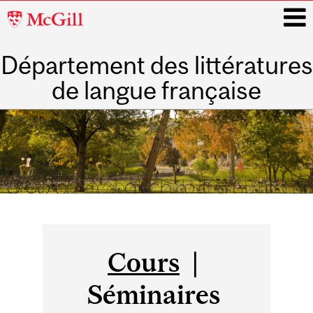
McGill
University
Département des littératures
i
de langue française
Main
navigation
Cours
|
Séminaires