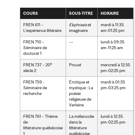
COURS
SOUS-TITRE
HORAIRE
FREN 611 –
Ekphrasis
et
mardi à 11:35
L’expérience littéraire
imaginaire
am-01:25 pm
FREN 710 –
––
lundi à 09:35
Séminaire de
am-11:25 am
doctorat 1
e
FREN 737 – 20
Proust
mercredi à 12:35
siècle 2
pm-02:25 pm
FREN 759 -
Érotique et
mardi à 01:35
Séminaire de
mystique : La
pm-03:25 pm
recherche
poésie
religieuse de
Verlaine
FREN 761 – Thème
La mélancolie
lundi à 12:35
de
dans la
pm-02:25 pm
littérature québécoise
littérature
1
québécoise