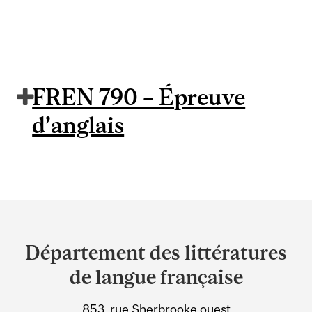
FREN 790 – Épreuve
d’anglais
Department
and
Département des littératures
University
de langue française
Information
853, rue Sherbrooke ouest