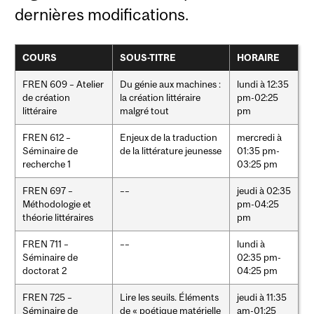
dernières modifications.
COURS
SOUS-TITRE
HORAIRE
FREN 609 – Atelier
Du génie aux machines :
lundi à 12:35
de création
la création littéraire
pm-02:25
littéraire
malgré tout
pm
FREN 612 –
Enjeux de la traduction
mercredi à
Séminaire de
de la littérature jeunesse
01:35 pm-
recherche 1
03:25 pm
FREN 697 –
––
jeudi à 02:35
Méthodologie et
pm-04:25
théorie littéraires
pm
FREN 711 –
––
lundi à
Séminaire de
02:35 pm-
doctorat 2
04:25 pm
FREN 725 –
Lire les seuils. Éléments
jeudi à 11:35
Séminaire de
de « poétique matérielle
am-01:25