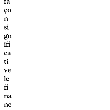
fa
ço
n
si
gn
ifi
ca
ti
ve
le
fi
na
nc