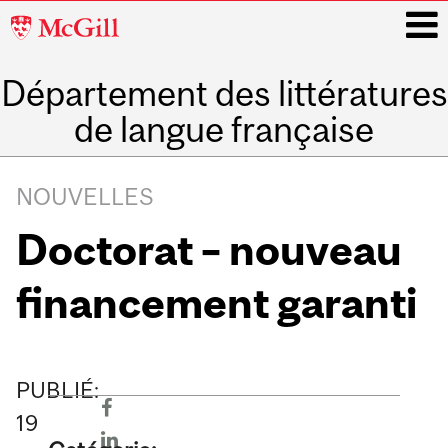
McGill
University
Département des littératures
i
de langue française
Main
navigation
NOUVELLES
Doctorat – nouveau
financement garanti
PUBLIÉ:
19