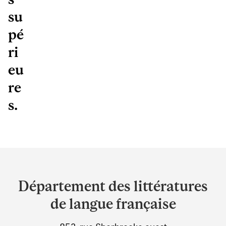
su
pé
ri
eu
re
s.
Department
and
Département des littératures
University
de langue française
Information