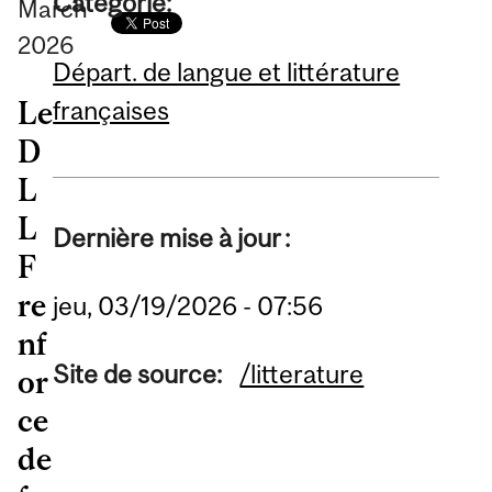
Catégorie:
March
2026
Départ. de langue et littérature
Le
françaises
D
L
L
Dernière mise à jour :
F
re
jeu, 03/19/2026 - 07:56
nf
Site de source:
/litterature
or
ce
de